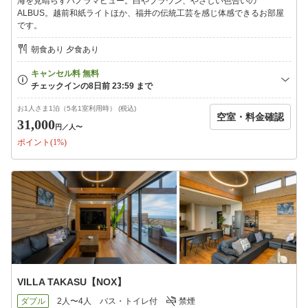
海を見晴らすパノラマビュー。白やブラウン、やさしい色合いの
ませんので、
ALBUS。越前和紙ライトほか、福井の伝統工芸を感じ体感できるお部屋
気象状況によっては海風が直接当たる場合もございますのでご
です。
理解くださいませ。
※小学生で食事不要の場合は VILLA11000円/人、HANARE10000
朝食あり 夕食あり
円/人を頂戴いたします。
現地でのご精算をお願い致します。
※お子様（小学生・幼児ともに）の料理は大人と一緒の内容でご
用意いたします。
お1人さま1泊（5名1室利用時） (税込)
空室・料金確認
31,000
円
／人〜
ポイント(1%)
【ご予約の際に】
・7日前から前日まで50％、当日100％のキャンセル料金が発生い
たします。
・ご予約後、当館よりご予約内容確認のお電話をする場合がござ
います。
VILLA TAKASU【NOX】
ダブル
2人〜4人
バス・トイレ付
禁煙