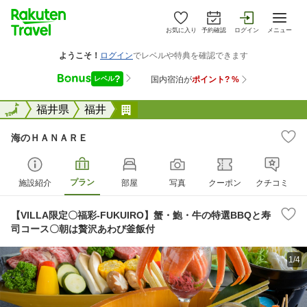
お気に入り
予約確認
ログイン
メニュー
全国
全国
福井県
福井
海のＨＡＮＡＲＥ
海のＨＡＮＡＲＥ
プラン
施設紹介
部屋
写真
クーポン
クチコミ
【VILLA限定〇福彩-FUKUIRO】蟹・鮑・牛の特選BBQと寿
司コース〇朝は贅沢あわび釜飯付
1/4