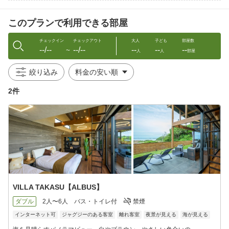
鷹巣荘自慢の海鮮を朝からたっぷりとお召し上がりいただけま
す。
このプランで利用できる部屋
【VILLA TAKASU】
※大人のみ部屋着（フリーサイズ）がございます。お子様が必要
チェックイン
チェックアウト
大人
子ども
部屋数
--/--
--/--
--
--
--
な場合はご持参ください。
〜
人
人
部屋
※冷蔵庫のドリンクはフリードリンクです。
絞り込み
■ご夕食■※季節・仕入れによって内容が変更になる場合がござい
2件
ます
特選グリルBBQと寿司コース「福彩-FUKUIROコース」
本日の寿司7種/特選グリルBBQ（蟹・あわび・ほたて・若狭牛
他）
季節のお造り
■ご朝食■※季節・仕入れによって内容が変更になる場合がござい
ます
特製あわび釜めしと海鮮鍋など
こだわりの朝食セットをご用意いたします
VILLA TAKASU【ALBUS】
ダブル
2人〜6人
バス・トイレ付
禁煙
＜ご注意点＞
インターネット可
ジャグジーのある客室
離れ客室
夜景が見える
海が見える
※冬季のBBQは大変寒いです。客室内でのBBQはできません。
海風（強風）をしのぐカーテンはございますが、片側にはあり