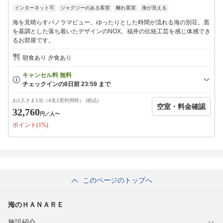
インターネット可
ジャグジーのある客室
離れ客室
海が見える
海を見晴らすパノラマビュー。ゆったりとした時間が流れる海の別荘。黒
を基調とした落ち着いたデザインのNOX。福井の伝統工芸を感じ体感でき
るお部屋です。
朝食あり 夕食あり
お1人さま1泊（4名1室利用時） (税込)
空室・料金確認
32,760
円
／人〜
ポイント(1%)
このページのトップへ
海のＨＡＮＡＲＥ
施設紹介