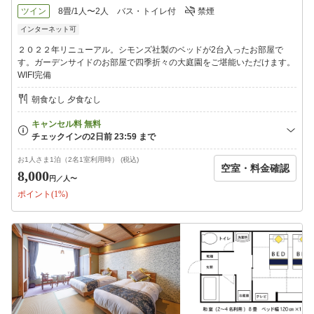
ツイン
8畳/1人〜2人
バス・トイレ付
禁煙
インターネット可
２０２２年リニューアル。シモンズ社製のベッドが2台入ったお部屋で
す。ガーデンサイドのお部屋で四季折々の大庭園をご堪能いただけます。
WIFI完備
朝食なし 夕食なし
お1人さま1泊（2名1室利用時） (税込)
空室・料金確認
8,000
円
／人〜
ポイント(1%)