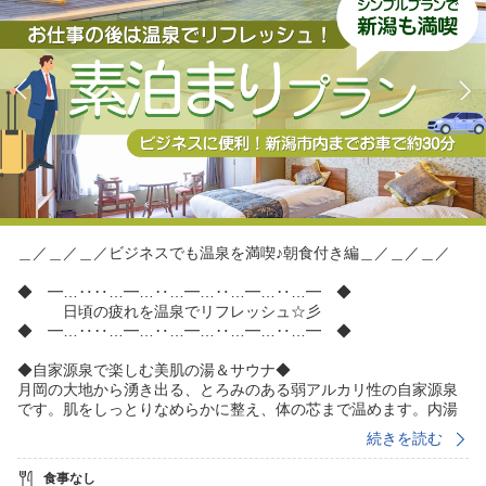
＿／＿／＿／ビジネスでも温泉を満喫♪朝食付き編＿／＿／＿／
◆ ━…‥‥…━…‥…━…‥…━…‥…━ ◆
日頃の疲れを温泉でリフレッシュ☆彡
◆ ━…‥‥…━…‥…━…‥…━…‥…━ ◆
◆自家源泉で楽しむ美肌の湯＆サウナ◆
月岡の大地から湧き出る、とろみのある弱アルカリ性の自家源泉
です。肌をしっとりなめらかに整え、体の芯まで温めます。内湯
と露天風呂を備えた大浴場で心ゆくまでお寛ぎください。
続きを読む
自家源泉の水風呂つきサウナもございます。
・利用時間 朝5時〜9時30分、15時〜24時
食事なし