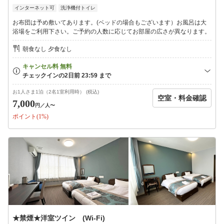
利用もOK♪
インターネット可
洗浄機付トイレ
（客室内ユニットバス付）
お布団は予め敷いてあります。(ベッドの場合もございます）お風呂は大
◇シンプル和モダン
浴場をご利用下さい。ご予約の人数に応じてお部屋の広さが異なります。
和室にベッドのお部屋。１〜2名の方におすすめ。
（客室内ユニットバス付）
朝食なし 夕食なし
◇洋室ツイン
畳より絨毯がお好みの方はこちら
（客室内ユニットバス付）
お1人さま1泊（2名1室利用時） (税込)
空室・料金確認
◇和室【20畳】
7,000
円
／人〜
お風呂は大浴場をご利用ください
ポイント(1%)
静寂に包まれた癒しの空間で、日常を忘れ、贅沢なひとときをお
過ごしください。
★禁煙★洋室ツイン (Wi-Fi)