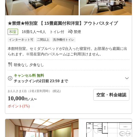
★禁煙★特別室 【 15畳庭園付和洋室】アウトバスタイプ
和室
16畳/1人〜6人
トイレ付
禁煙
インターネット可
二間以上
洗浄機付トイレ
本館特別室。セミダブルベッドが2台入った寝室付。お部屋から庭園に出
られます。※現在室内のバスルームはご利用頂けません。
朝食なし 夕食なし
お1人さま1泊（2名1室利用時） (税込)
空室・料金確認
10,000
円
／人〜
ポイント(1%)