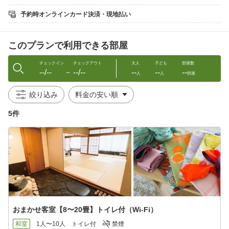
・泉質 硫酸塩泉、ナトリウム塩化物泉
予約時オンラインカード決済・現地払い
◆温泉情緒を楽しむ館内サービス◆
・色浴衣の無料貸し出し
・四季折々の景色を楽しめる大庭園
このプランで利用できる部屋
・囲炉裏での焼きマシュマロ体験
・新潟のお菓子や地酒を揃えたミニコンビニ
・全室禁煙、個別空調、無料WiFi完備
チェックイン
チェックアウト
大人
子ども
部屋数
--/--
--/--
--
--
--
・アイロン、加湿器などの貸出品あり
〜
人
人
部屋
◆観光に便利な好アクセス◆
絞り込み
・駐車場無料
・JR新発田駅から車で約15分
5件
・JR新潟駅、新潟空港から車で約40分
・豊栄新潟東港インターチェンジから車で約15分
・新潟駅、新発田駅と月岡温泉を結ぶ直通バスあり
周辺には、新発田城、新潟ふるさと村、瓢湖、弥彦方面などの観
光スポットがあります。
◆お部屋◆
◇スーペリアガーデンビュー
おまかせ客室【8〜20畳】トイレ付（Wi-Fi）
55㎡以上の広い和室に、セミダブルベッド・ソファが入っていま
す。ベッドは最大3台用意でき、お布団をプラスすれば大人数での
和室
1人〜10人
トイレ付
禁煙