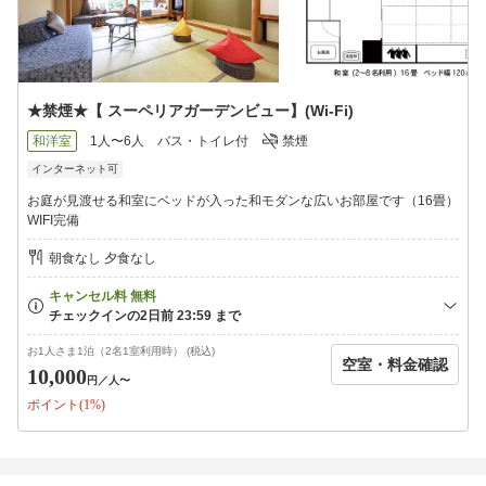
★禁煙★【 スーペリアガーデンビュー】(Wi-Fi)
和洋室
1人〜6人
バス・トイレ付
禁煙
インターネット可
お庭が見渡せる和室にベッドが入った和モダンな広いお部屋です（16畳）
WIFI完備
朝食なし 夕食なし
お1人さま1泊（2名1室利用時） (税込)
空室・料金確認
10,000
円
／人〜
ポイント(1%)