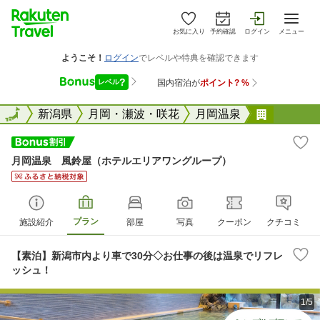
お気に入り
予約確認
ログイン
メニュー
全国
全国
新潟県
月岡・瀬波・咲花
月岡温泉
月岡温泉
月岡温泉 風鈴屋（ホテルエリアワングループ）
プラン
施設紹介
部屋
写真
クーポン
クチコミ
【素泊】新潟市内より車で30分◇お仕事の後は温泉でリフレ
ッシュ！
1/5