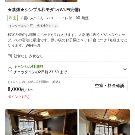
★禁煙★シンプル和モダン(Wi-Fi完備)
和室
8畳/1人〜2人
バス・トイレ付
禁煙
インターネット可
洗浄機付トイレ
和室の畳のお部屋にベッドが2台入ります。大浴場に近くビジネスやカッ
プルでの宿泊に最適です。添い寝のお子様はベッド1台につき1名様までと
なります。WIFI完備
朝食なし 夕食なし
お1人さま1泊（2名1室利用時） (税込)
空室・料金確認
8,000
円
／人〜
ポイント(1%)