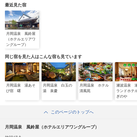
最近見た宿
月岡温泉 風鈴屋
（ホテルエリアワ
ングループ）
同じ宿を見た人はこんな宿も見ています
月岡温泉 湯あそ
月岡温泉 白玉の
月岡温泉 ホテル
瀬波温泉 
び宿 曙
湯 泉慶
清風苑
ランドホテ
ぎのや
このページのトップへ
月岡温泉 風鈴屋（ホテルエリアワングループ）