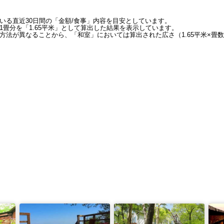
いる直近30日間の「金額/食事」内容を目安としています。
畳分を「1.65平米」として算出した結果を表示しています。
方法が異なることから、「和室」においては算出された広さ（1.65平米×畳数