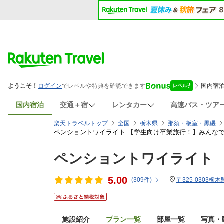
国内宿泊
交通＋宿
レンタカー
高速バス・ツア
楽天トラベルトップ
全国
栃木県
那須・板室・黒磯
ペンショントワイライト 【学生向け卒業旅行！】みんな
ペンショントワイライト
5.00
(
309
件)
〒325-0303栃
施設紹介
プラン一覧
部屋一覧
写真・動