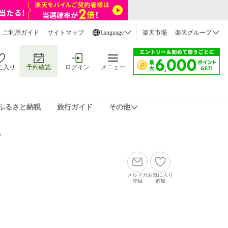
ご利用ガイド
サイトマップ
Language
楽天市場
楽天グループ
に入り
予約確認
ログイン
メニュー
ふるさと納税
旅行ガイド
その他
♪
メルマガ
お気に入り
登録
追加