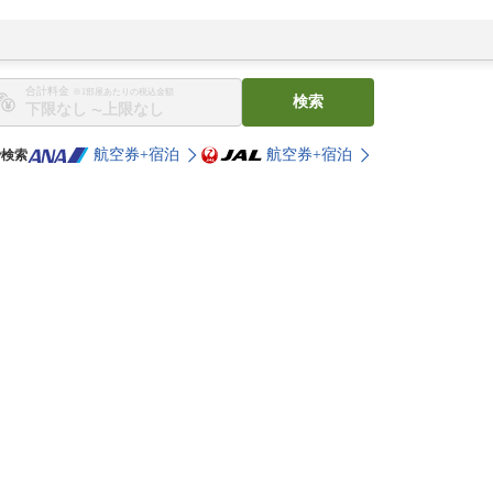
合計料金
※1部屋あたりの税込金額
検索
〜
航空券+宿泊
航空券+宿泊
で検索
。