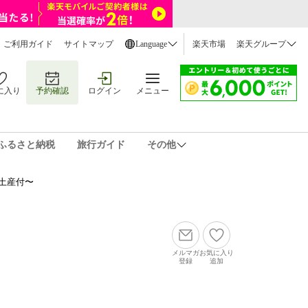
ご利用ガイド
サイトマップ
Language
楽天市場
楽天グループ
に入り
予約確認
ログイン
メニュー
ふるさと納税
旅行ガイド
その他
手土産付〜
メルマガ
お気に入り
登録
追加