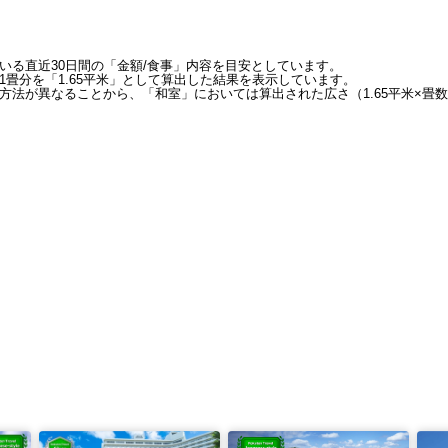
いる直近30日間の「金額/食事」内容を目安としています。
畳分を「1.65平米」として算出した結果を表示しています。
方法が異なることから、「和室」においては算出された広さ（1.65平米×畳数