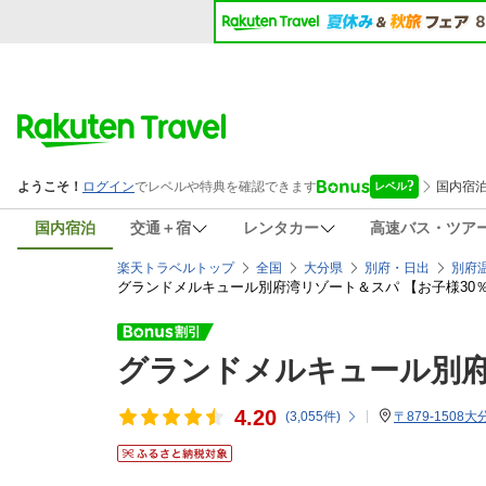
国内宿泊
交通＋宿
レンタカー
高速バス・ツア
楽天トラベルトップ
全国
大分県
別府・日出
別府
グランドメルキュール別府湾リゾート＆スパ 【お子様30％
グランドメルキュール別
4.20
(
3,055
件)
〒879-150