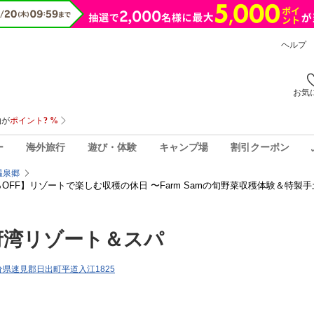
ヘルプ
お気
ー
海外旅行
遊び・体験
キャンプ場
割引クーポン
温泉郷
OFF】リゾートで楽しむ収穫の休日 〜Farm Samの旬野菜収穫体験＆特製
府湾リゾート＆スパ
8大分県速見郡日出町平道入江1825