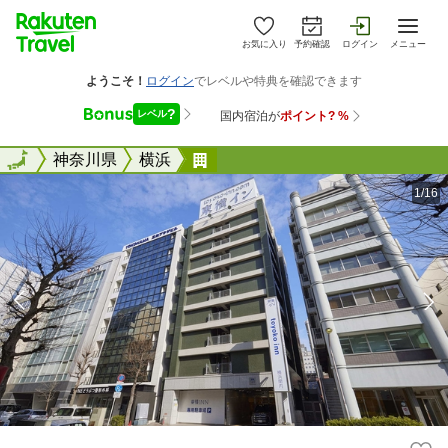
お気に入り
予約確認
ログイン
メニュー
全国
全国
神奈川県
横浜
東横ＩＮＮ横浜関内
1/16