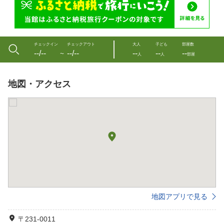
チェックイン
チェックアウト
大人
子ども
部屋数
--/--
--/--
--
--
--
〜
人
人
部屋
地図・アクセス
地図アプリで見る
〒231-0011