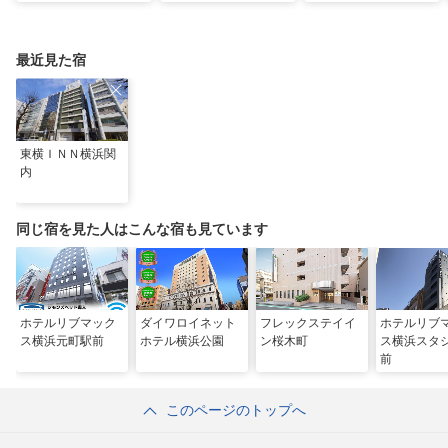
運気UP！グルメや絶
避暑地14選
ット16選～
景スポット、ロケ地も
最近見た宿
東横ＩＮＮ横浜関
内
同じ宿を見た人はこんな宿も見ています
ホテルリブマック
ダイワロイネット
フレックステイイ
ホテルリブ
ス横浜元町駅前
ホテル横浜公園
ン桜木町
ス横浜スタ
前
このページのトップへ