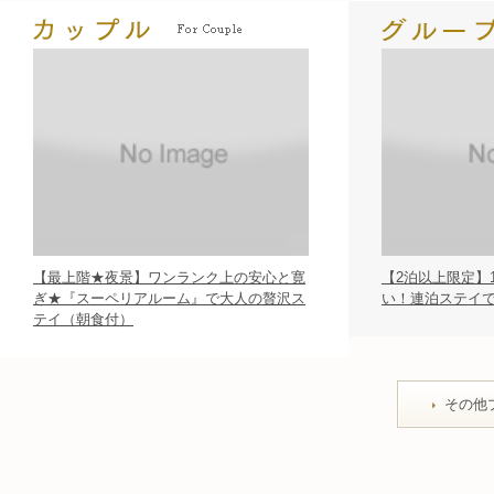
【最上階★夜景】ワンランク上の安心と寛
【2泊以上限定】
ぎ★『スーペリアルーム』で大人の贅沢ス
い！連泊ステイで
テイ（朝食付）
その他