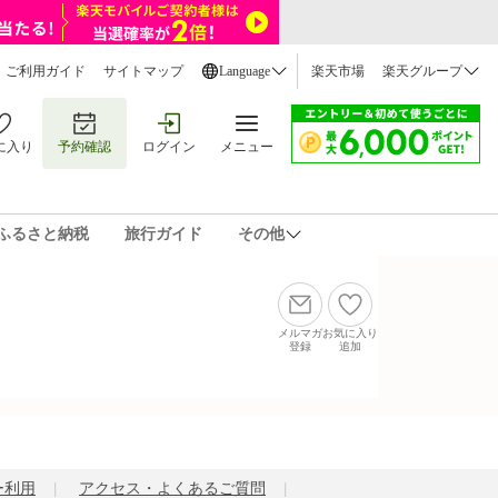
ご利用ガイド
サイトマップ
Language
楽天市場
楽天グループ
に入り
予約確認
ログイン
メニュー
ふるさと納税
旅行ガイド
その他
メルマガ
お気に入り
登録
追加
ー利用
アクセス・よくあるご質問