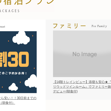
【14階トレインビュー】添寝も安心★
リウッドツインルーム』でファミリー旅
デビュー(朝食付)
なら安い！！30日前までの
（朝食付）