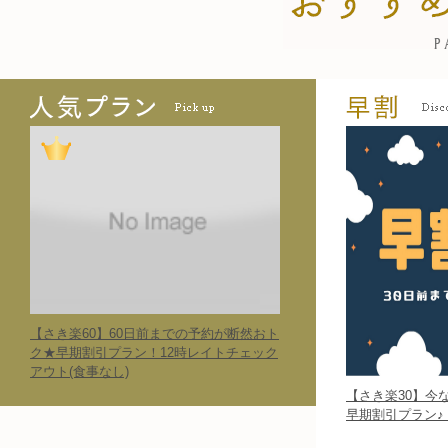
【さき楽60】60日前までの予約が断然おト
ク★早期割引プラン！12時レイトチェック
アウト(食事なし)
【さき楽30】今
早期割引プラン♪