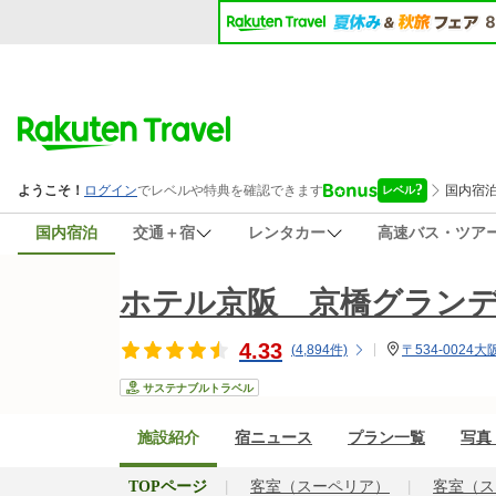
国内宿泊
交通＋宿
レンタカー
高速バス・ツア
ホテル京阪 京橋グラン
4.33
(
4,894
件)
〒534-0024
サステナブルトラベル
施設紹介
宿ニュース
プラン一覧
写真・
TOPページ
客室（スーペリア）
客室（ス