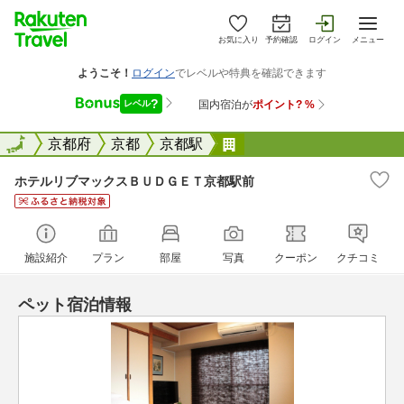
お気に入り
予約確認
ログイン
メニュー
全国
全国
京都府
京都
京都駅
ホテルリブマックスＢＵ
ホテルリブマックスＢＵＤＧＥＴ京都駅前
施設紹介
プラン
部屋
写真
クーポン
クチコミ
ペット宿泊情報