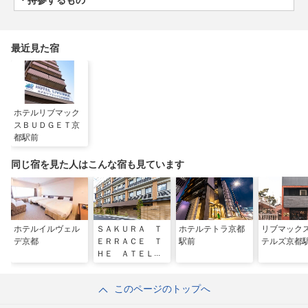
持参するもの
最近見た宿
ホテルリブマック
スＢＵＤＧＥＴ京
都駅前
同じ宿を見た人はこんな宿も見ています
ホテルイルヴェル
ＳＡＫＵＲＡ Ｔ
ホテルテトラ京都
リブマック
デ京都
ＥＲＲＡＣＥ Ｔ
駅前
テルズ京都
ＨＥ ＡＴＥＬＩ
ＥＲ（サクラテラ
ス ザ アトリ
このページのトップへ
エ）