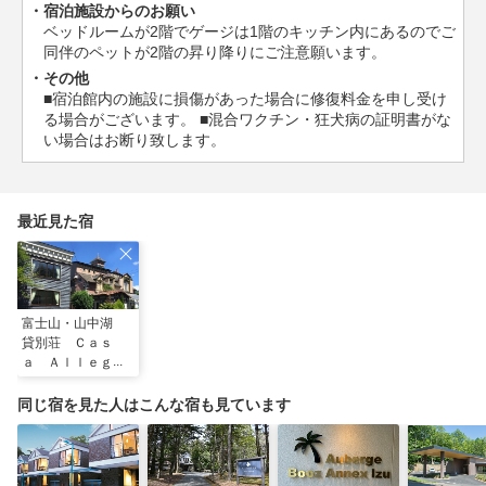
宿泊施設からのお願い
ベッドルームが2階でゲージは1階のキッチン内にあるのでご
同伴のペットが2階の昇り降りにご注意願います。
その他
■宿泊館内の施設に損傷があった場合に修復料金を申し受け
る場合がございます。 ■混合ワクチン・狂犬病の証明書がな
い場合はお断り致します。
最近見た宿
富士山・山中湖
貸別荘 Ｃａｓ
ａ Ａｌｌｅｇｒ
ａ
同じ宿を見た人はこんな宿も見ています