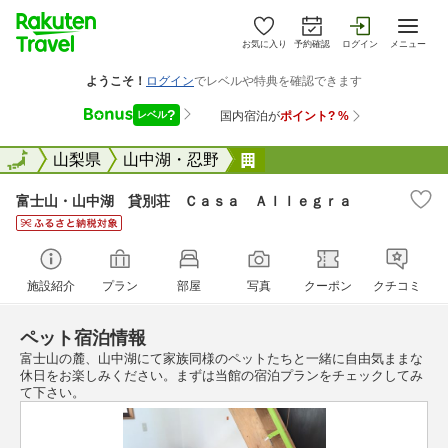
お気に入り
予約確認
ログイン
メニュー
全国
全国
山梨県
山中湖・忍野
富士山・山中湖 貸別荘
富士山・山中湖 貸別荘 Ｃａｓａ Ａｌｌｅｇｒａ
施設紹介
プラン
部屋
写真
クーポン
クチコミ
ペット宿泊情報
富士山の麓、山中湖にて家族同様のペットたちと一緒に自由気ままな
休日をお楽しみください。まずは当館の宿泊プランをチェックしてみ
て下さい。