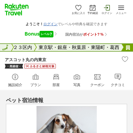
お気に入り
予約確認
ログイン
メニュー
東京２３区内
全国
東京駅・銀座・秋葉原・東陽町・葛西
アスコット丸の内東京
施設紹介
プラン
部屋
写真
クーポン
クチコミ
ペット宿泊情報