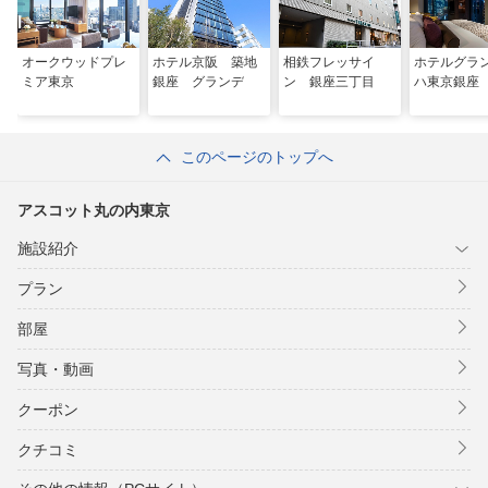
オークウッドプレ
ホテル京阪 築地
相鉄フレッサイ
ホテルグラ
ミア東京
銀座 グランデ
ン 銀座三丁目
ハ東京銀座
このページのトップへ
アスコット丸の内東京
施設紹介
プラン
部屋
写真・動画
クーポン
クチコミ