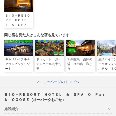
ＢＩＯ－ＲＥＳＯ
ＲＴ ＨＯＴＥ
Ｌ ＆ ＳＰＡ
Ｏ Ｐａｒｋ Ｏ
ＧＯＳＥ（オーパ
同じ宿を見た人はこんな宿も見ています
ークおごせ）
キャメルホテル＆
ドゥカーレ ガー
和銅鉱泉 薬師の
那須ハイラ
グランピングリゾ
デンホテル九十九
湯 ゆの宿 和ど
ークオフィ
ート
里
う
ホテル Ｔ
ピュアコテ
このページのトップへ
ＢＩＯ－ＲＥＳＯＲＴ ＨＯＴＥＬ ＆ ＳＰＡ Ｏ Ｐａｒ
ｋ ＯＧＯＳＥ（オーパークおごせ）
施設紹介