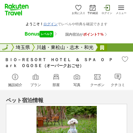
お気に入り
予約確認
ログイン
メニュー
全国
全国
埼玉県
川越・東松山・志木・和光
ＢＩＯ&#6
ＢＩＯ－ＲＥＳＯＲＴ ＨＯＴＥＬ ＆ ＳＰＡ Ｏ Ｐ
ａｒｋ ＯＧＯＳＥ（オーパークおごせ）
施設紹介
プラン
部屋
写真
クーポン
クチコミ
ペット宿泊情報