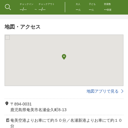
チェックイン
チェックアウト
大人
子ども
部屋数
--/--
--/--
--
--
--
〜
人
人
部屋
地図・アクセス
地図アプリで見る
〒894-0031
鹿児島県奄美市名瀬金久町8-13
奄美空港よりお車にて約５０分／名瀬新港よりお車にて約１０
分