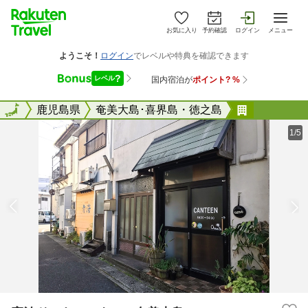
お気に入り
予約確認
ログイン
メニュー
全国
全国
鹿児島県
奄美大島･喜界島・徳之島
宿泊ドンキ
1/5