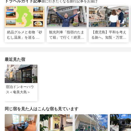
トラベルガイド記事
旅に行きたくなる旅行記事をお届け
絶品グルメと名物「砂
観光列車「指宿のたま
【鹿児島】平和を考え
むし温泉」を巡る 心
て箱」で行く！絶景グ
る旅へ。知覧・万世で
と体を癒やす旅（鹿児
ルメとSUPで池田湖
たどる特攻隊の記憶
島県指宿市）
のパワースポット巡り
（2026年04月18日放
送）
最近見た宿
宿泊ドンキーハウ
ス＜奄美大島＞
同じ宿を見た人はこんな宿も見ています