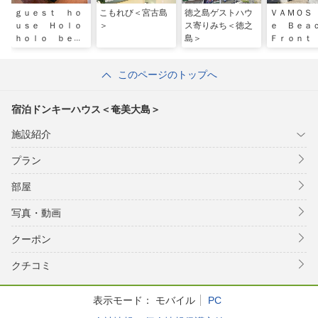
ｇｕｅｓｔ ｈｏ
こもれび＜宮古島
徳之島ゲストハウ
ＶＡＭＯＳ
ｕｓｅ Ｈｏｌｏ
＞
ス寄りみち＜徳之
ｅ Ｂｅ
ｈｏｌｏ ｂｅａ
島＞
Ｆｒｏｎｔ
ｃｈ ｓｉｄｅ＜
石垣島＞
このページのトップへ
宿泊ドンキーハウス＜奄美大島＞
施設紹介
プラン
部屋
写真・動画
クーポン
クチコミ
表示モード：
モバイル
PC