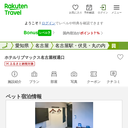
お気に入り
予約確認
ログイン
メニュー
全国
全国
愛知県
名古屋
名古屋駅・伏見・丸の内
ホテ
ホテルリブマックス名古屋桜通口
施設紹介
プラン
部屋
写真
クーポン
クチコミ
ペット宿泊情報