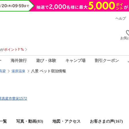
ヘルプ
お気
ー
海外旅行
遊び・体験
キャンプ場
割引クーポン
八景 ペット宿泊情報
高梁
湯原温泉
山県真庭市豊栄1572
一覧
写真・動画(83)
地図・アクセス
お客さまの声(
167
)