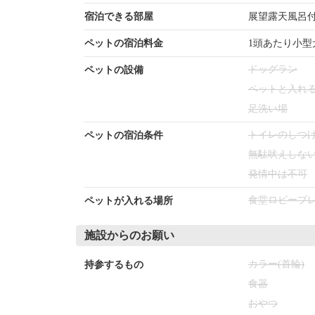
宿泊できる部屋
展望露天風呂
ペットの宿泊料金
1頭あたり小型犬5
ドッグラン
ペットの設備
ペットと入れ
足洗い場
トイレのしつ
ペットの宿泊条件
無駄吠えしな
発情中は不可
食堂
ロビー
プ
ペットが入れる場所
施設からのお願い
カラー(首輪)
持参するもの
食器
おやつ