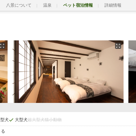
八景について
温泉
ペット宿泊情報
詳細情報
中型犬
大型犬
超大型犬
猫
小動物
きる