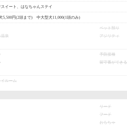
付スイート、はなちゃんステイ
,500円(2頭まで) 中大型犬11,000(1頭のみ)
ペット預り
る温泉
アジリティ
け
予防接種
い
留守番ができ
レイルーム
リード
フード
おもちゃ