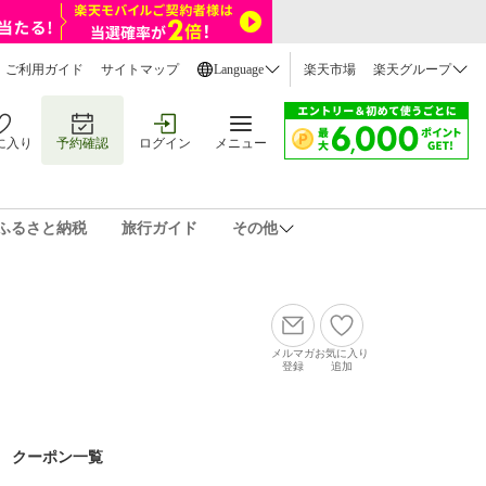
ご利用ガイド
サイトマップ
Language
楽天市場
楽天グループ
に入り
予約確認
ログイン
メニュー
ふるさと納税
旅行ガイド
その他
メルマガ
お気に入り
登録
追加
クーポン一覧