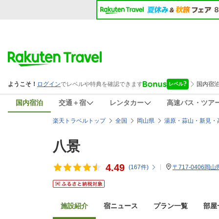
国内宿泊
交通＋宿
レンタカー
高速バス・ツア
楽天トラベルトップ
全国
岡山県
湯原・蒜山・新見・
八景
4.49
(
167
件)
〒717-0406岡
施設紹介
宿ニュース
プラン一覧
部屋