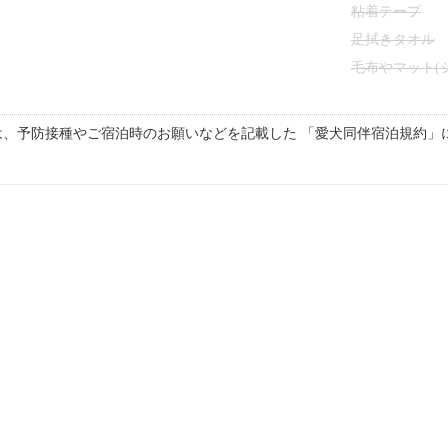
粘着テープ
足拭きタオル
毛布やマット(
は、予防接種やご宿泊時のお願いなどを記載した 「愛犬同伴宿泊規約」