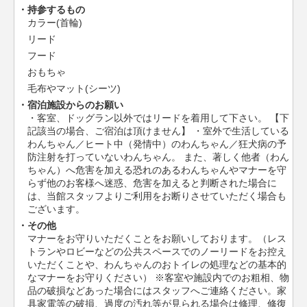
持参するもの
カラー(首輪)
リード
フード
おもちゃ
毛布やマット(シーツ)
宿泊施設からのお願い
・客室、ドッグラン以外ではリードを着用して下さい。 【下
記該当の場合、ご宿泊は頂けません】 ・室外で生活している
わんちゃん／ヒート中（発情中）のわんちゃん／狂犬病の予
防注射を打っていないわんちゃん。 また、著しく他者（わん
ちゃん）へ危害を加える恐れのあるわんちゃんやマナーを守
らず他のお客様へ迷惑、危害を加えると判断された場合に
は、当館スタッフよりご利用をお断りさせていただく場合も
ございます。
その他
マナーをお守りいただくことをお願いしております。（レス
トランやロビーなどの公共スペースでのノーリードをお控え
いただくことや、わんちゃんのおトイレの処理などの基本的
なマナーをお守りください） ※客室や施設内でのお粗相、物
品の破損などあった場合にはスタッフへご連絡ください。家
具家電等の破損、過度の汚れ等が見られる場合は修理、修復