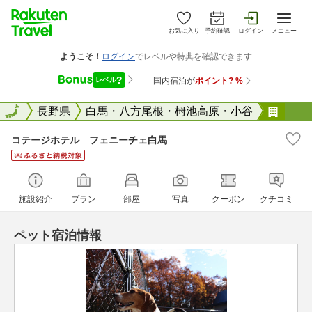
お気に入り
予約確認
ログイン
メニュー
全国
全国
長野県
白馬・八方尾根・栂池高原・小谷
コテ
コテージホテル フェニーチェ白馬
施設紹介
プラン
部屋
写真
クーポン
クチコミ
ペット宿泊情報