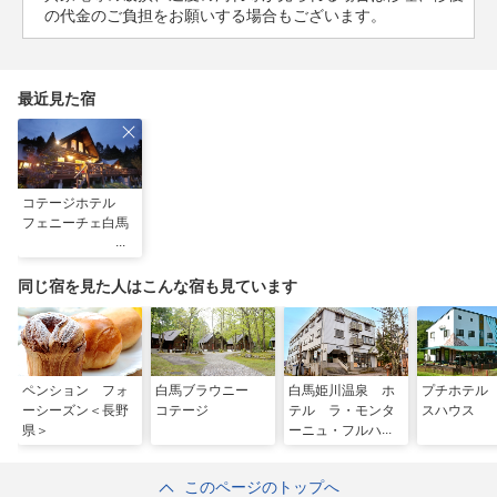
の代金のご負担をお願いする場合もございます。
最近見た宿
コテージホテル
フェニーチェ白馬
同じ宿を見た人はこんな宿も見ています
ペンション フォ
白馬ブラウニー
白馬姫川温泉 ホ
プチホテル
ーシーズン＜長野
コテージ
テル ラ・モンタ
スハウス
県＞
ーニュ・フルハタ
このページのトップへ