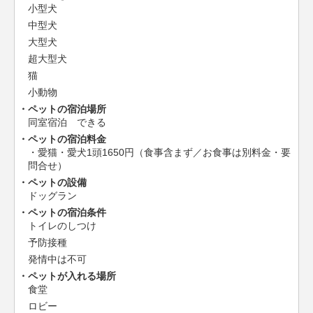
小型犬
中型犬
大型犬
超大型犬
猫
小動物
ペットの宿泊場所
同室宿泊 できる
ペットの宿泊料金
・愛猫・愛犬1頭1650円（食事含まず／お食事は別料金・要
問合せ）
ペットの設備
ドッグラン
ペットの宿泊条件
トイレのしつけ
予防接種
発情中は不可
ペットが入れる場所
食堂
ロビー