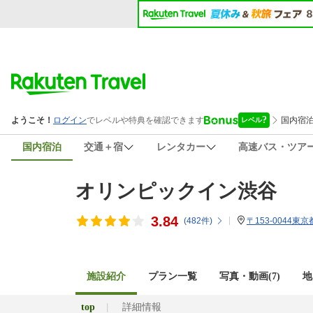
国内宿泊
交通＋宿
レンタカー
高速バス・ツア
オリンピックイン渋谷
3.84
(
482
件)
〒153-0044東京
施設紹介
プラン一覧
写真・動画(7)
地
top
詳細情報