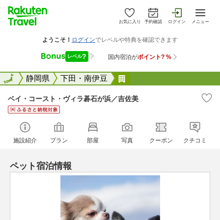
お気に入り
予約確認
ログイン
メニュー
全国
全国
静岡県
下田・南伊豆
ベイ・コースト・ヴィラ
ベイ・コースト・ヴィラ碁石が浜／吉佐美
施設紹介
プラン
部屋
写真
クーポン
クチコミ
ペット宿泊情報