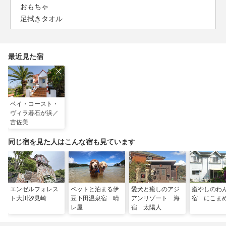
おもちゃ
足拭きタオル
最近見た宿
ベイ・コースト・
ヴィラ碁石が浜／
吉佐美
同じ宿を見た人はこんな宿も見ています
エンゼルフォレス
ペットと泊まる伊
愛犬と癒しのアジ
癒やしのわ
ト大川汐見崎
豆下田温泉宿 晴
アンリゾート 海
宿 にこま
レ屋
宿 太陽人