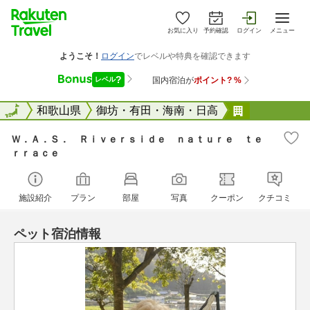
お気に入り
予約確認
ログイン
メニュー
全国
全国
和歌山県
御坊・有田・海南・日高
Ｗ．Ａ．Ｓ
Ｗ．Ａ．Ｓ． Ｒｉｖｅｒｓｉｄｅ ｎａｔｕｒｅ ｔｅ
ｒｒａｃｅ
施設紹介
プラン
部屋
写真
クーポン
クチコミ
ペット宿泊情報