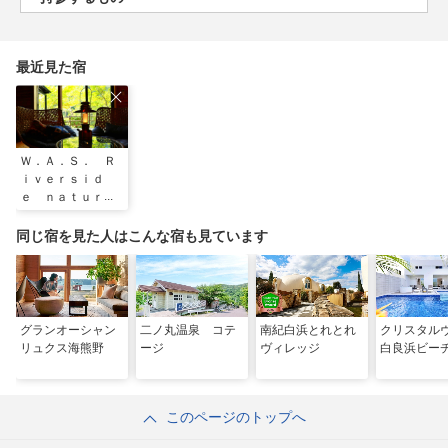
最近見た宿
Ｗ．Ａ．Ｓ． Ｒ
ｉｖｅｒｓｉｄ
ｅ ｎａｔｕｒ
ｅ ｔｅｒｒａｃ
ｅ
同じ宿を見た人はこんな宿も見ています
グランオーシャン
二ノ丸温泉 コテ
南紀白浜とれとれ
クリスタル
リュクス海熊野
ージ
ヴィレッジ
白良浜ビー
このページのトップへ