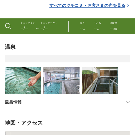
すべてのクチコミ・お客さまの声を見る
チェックイン
チェックアウト
大人
子ども
部屋数
--/--
--/--
--
--
--
〜
人
人
部屋
温泉
風呂情報
地図・アクセス