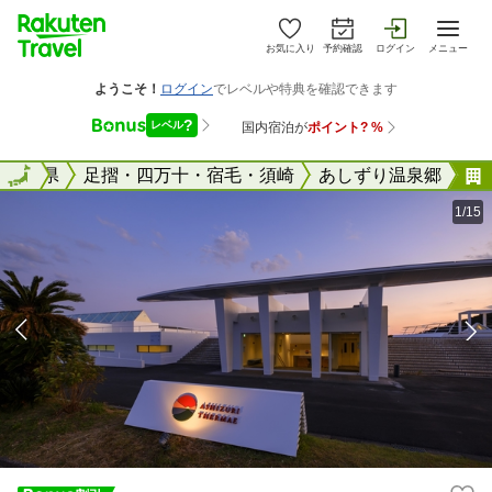
お気に入り
予約確認
ログイン
メニュー
国
高知県
全国
足摺・四万十・宿毛・須崎
あしずり温泉郷
1/15