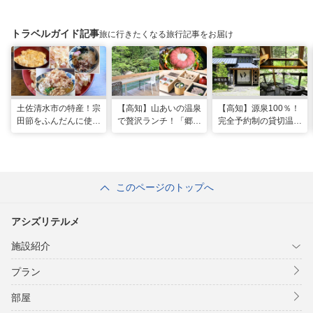
トラベルガイド記事
旅に行きたくなる旅行記事をお届け
土佐清水市の特産！宗
【高知】山あいの温泉
【高知】源泉100％！
田節をふんだんに使っ
で贅沢ランチ！「郷麓
完全予約制の貸切温泉
た料理が楽しめる「ヤ
温泉」
「郷麓温泉」
マアのお碗」
このページのトップへ
アシズリテルメ
施設紹介
プラン
部屋