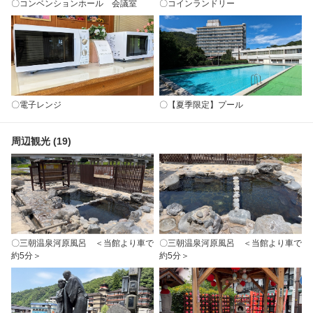
〇コンベンションホール 会議室
〇コインランドリー
〇電子レンジ
〇【夏季限定】プール
周辺観光 (19)
〇三朝温泉河原風呂 ＜当館より車で
〇三朝温泉河原風呂 ＜当館より車で
約5分＞
約5分＞