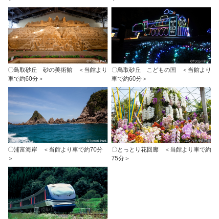
〇鳥取砂丘 砂の美術館 ＜当館より
〇鳥取砂丘 こどもの国 ＜当館より
車で約60分＞
車で約60分＞
〇浦富海岸 ＜当館より車で約70分
〇とっとり花回廊 ＜当館より車で約
＞
75分＞