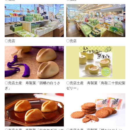
〇売店
〇売店
〇売店土産 寿製菓「因幡の白うさ
〇売店土産 寿製菓「鳥取二十世紀梨
ぎ」
ゼリー」