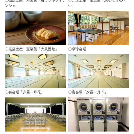
〇売店土産 寿製菓「白ウサギフィナ
〇売店土産 宝製菓「焼かにせんべ
ンシェ」
い」
〇売店土産 宝製菓「大風呂敷」
〇卓球会場
〇宴会場「夕霧・月花」
〇宴会場「夕霧・月下」