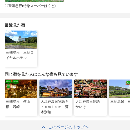
〇智頭急行(特急スーパーはくと)
最近見た宿
三朝温泉 三朝ロ
イヤルホテル
同じ宿を見た人はこんな宿も見ています
三朝温泉 依山
大江戸温泉物語Ｐ
大江戸温泉物語
三朝温泉 
楼 岩崎
ｒｅｍｉｕｍ 斉
かいけ
木別館
このページのトップへ