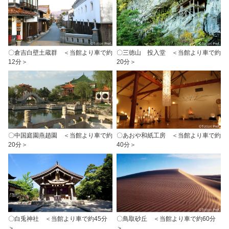
〇倉吉白壁土蔵群 ＜当館より車で約
〇三徳山 投入堂 ＜当館より車で約
12分＞
20分＞
〇中国庭園燕趙園 ＜当館より車で約
〇あおや和紙工房 ＜当館より車で約
20分＞
40分＞
〇白兎神社 ＜当館より車で約45分
〇鳥取砂丘 ＜当館より車で約60分
＞
＞