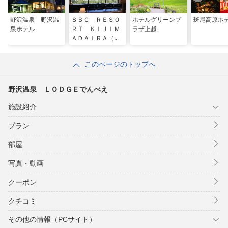
野沢温泉 野沢温
ＳＢＣ ＲＥＳＯ
ホテルグリーンプ
斑尾高原ホ
泉ホテル
ＲＴ ＫＩＪＩＭ
ラザ上越
ＡＤＡＩＲＡ（旧
パノラマランド木
島平）
このページのトップへ
野沢温泉 ＬＯＤＧＥでんべえ
施設紹介
プラン
部屋
写真・動画
クーポン
クチコミ
その他の情報（PCサイト）