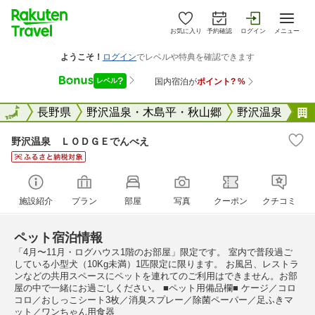
お気に入り
予約確認
ログイン
メニュー
全国
全国
長野県
野沢温泉・木島平・秋山郷
野沢温泉
野沢温泉 ＬＯＤＧＥでんべえ
施設紹介
プラン
部屋
写真
クーポン
クチコミ
ペット宿泊情報
「4月〜11月・ログハウス1階のお部屋」限定です。 室内で普段過ご
している小型犬（10Kg未満）1匹限定に限ります。 お風呂、レストラ
ンなどの共用スペースにペットを連れてのご利用はできません。お部
屋の中で一緒にお過ごしください。 ■ペット用備品欄■ ケージ／コロ
コロ／おしっこシート3枚／消臭スプレー／除菌ペーパー／足ふきマ
ット／ワンちゃん用食器