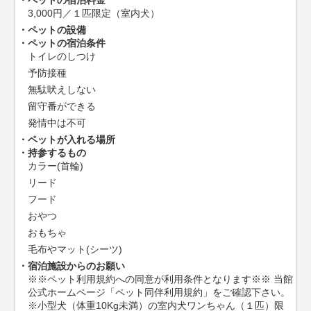
ペットの宿泊料金
3,000円／１匹限定（室内犬）
ペットの設備
ペットの宿泊条件
トイレのしつけ
予防接種
無駄吠えしない
留守番ができる
発情中は不可
ペットが入れる場所
持参するもの
カラー(首輪)
リード
フード
おやつ
おもちゃ
毛布やマット(シーツ)
宿泊施設からのお願い
※※ペット利用規約への同意が利用条件となります※※ 当館
公式ホームページ「ペット同伴利用規約」をご確認下さい。
※小型犬（体重10Kg未満）の室内犬ワンちゃん（１匹）限