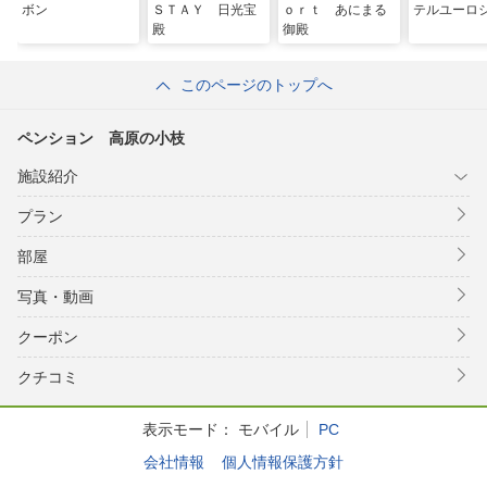
ボン
ＳＴＡＹ 日光宝
ｏｒｔ あにまる
テルユーロ
殿
御殿
このページのトップへ
ペンション 高原の小枝
施設紹介
プラン
部屋
写真・動画
クーポン
クチコミ
表示モード：
モバイル
PC
会社情報
個人情報保護方針