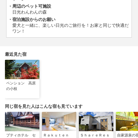
周辺のペット可施設
日光わんわんの森
宿泊施設からのお願い
愛犬と一緒に、楽しい日光のご旅行を！お家と同じで快適だ
ワン！
最近見た宿
ペンション 高原
の小枝
同じ宿を見た人はこんな宿も見ています
プティホテル セ
Ｒａｋｕｔｅｎ
ＳｈａｒｅＲｅｓ
自家源泉の