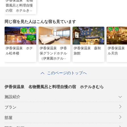
伊香保温泉 名物
畳風呂と料理自慢
の宿 ホテルきむ
ら
同じ宿を見た人はこんな宿も見ています
伊香保温泉 ホテ
伊香保温泉 伊香
伊香保温泉 森秋
伊香保温泉
ル松本楼
保グランドホテル
旅館
ル天坊
（伊東園ホテル
ズ）
このページのトップへ
伊香保温泉 名物畳風呂と料理自慢の宿 ホテルきむら
施設紹介
プラン
部屋