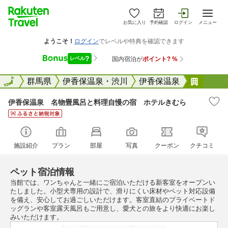
お気に入り
予約確認
ログイン
メニュー
全国
全国
群馬県
伊香保温泉・渋川
伊香保温泉
伊香保
伊香保温泉 名物畳風呂と料理自慢の宿 ホテルきむら
施設紹介
プラン
部屋
写真
クーポン
クチコミ
ペット宿泊情報
当館では、ワンちゃんと一緒にご宿泊いただける新客室をオープンい
たしました。小型犬専用の設計で、滑りにくい床材やペット対応設備
を備え、安心してお過ごしいただけます。客室直結のプライベートド
ッグランや客室露天風呂もご用意し、愛犬との旅をより快適にお楽し
みいただけます。