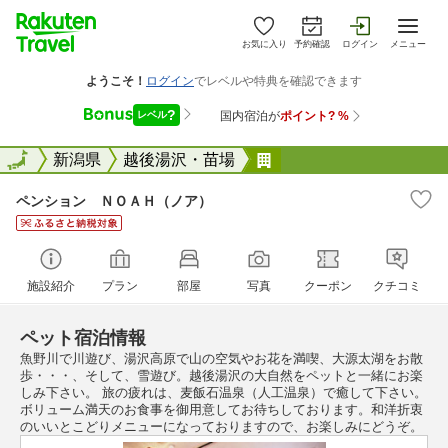
お気に入り
予約確認
ログイン
メニュー
全国
全国
新潟県
越後湯沢・苗場
ペンション ＮＯＡＨ
ペンション ＮＯＡＨ（ノア）
施設紹介
プラン
部屋
写真
クーポン
クチコミ
ペット宿泊情報
魚野川で川遊び、湯沢高原で山の空気やお花を満喫、大源太湖をお散
歩・・・、そして、雪遊び。越後湯沢の大自然をペットと一緒にお楽
しみ下さい。 旅の疲れは、麦飯石温泉（人工温泉）で癒して下さい。
ボリューム満天のお食事を御用意してお待ちしております。和洋折衷
のいいとこどりメニューになっておりますので、お楽しみにどうぞ。