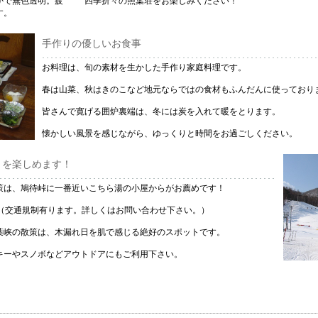
かで無色透明。疲
四季折々の照葉荘をお楽しみください！
す。
手作りの優しいお食事
お料理は、旬の素材を生かした手作り家庭料理です。
春は山菜、秋はきのこなど地元ならではの食材もふんだんに使っており
皆さんで寛げる囲炉裏端は、冬には炭を入れて暖をとります。
懐かしい風景を感じながら、ゆっくりと時間をお過ごしください。
】を楽しめます！
策は、鳩待峠に一番近いこちら湯の小屋からがお薦めです！
。（交通規制有ります。詳しくはお問い合わせ下さい。）
葉峡の散策は、木漏れ日を肌で感じる絶好のスポットです。
キーやスノボなどアウトドアにもご利用下さい。