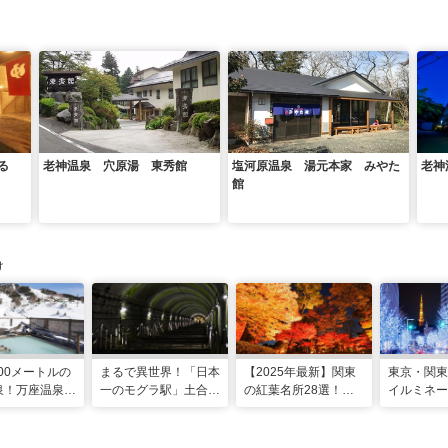
る
老神温泉 穴原湯 東秀館
塩河原温泉 湯元本家 みやた
老神
館
け
800メートルの
まるで異世界！「日本
【2025年最新】関東
東京・関東
泉！万座温泉
一のモグラ駅」土合駅
の紅葉名所28選！
イルミネー
の絶景風呂と充
を探索する絶景＆温泉
2025年見頃やライト
2025-2026
グラムで心身を
コース
アップ情報も