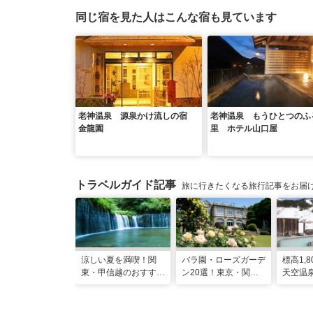
同じ宿を見た人はこんな宿も見ています
老神温泉 源泉かけ流しの宿
老神温泉 もうひとつのふ
金龍園
里 ホテル山口屋
トラベルガイド記事
旅に行きたくなる旅行記事をお届
涼しい夏を満喫！関
バラ園・ローズガーデ
標高1,
東・甲信越のおすすめ
ン20選！東京・関東
天空温
避暑地14選
の名所をご紹介
日進舘
実プロ
整える