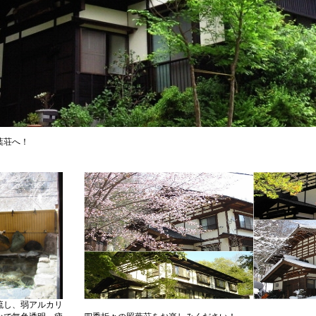
葉荘へ！
流し、弱アルカリ