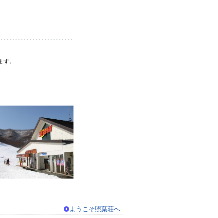
ます。
ようこそ照葉荘へ