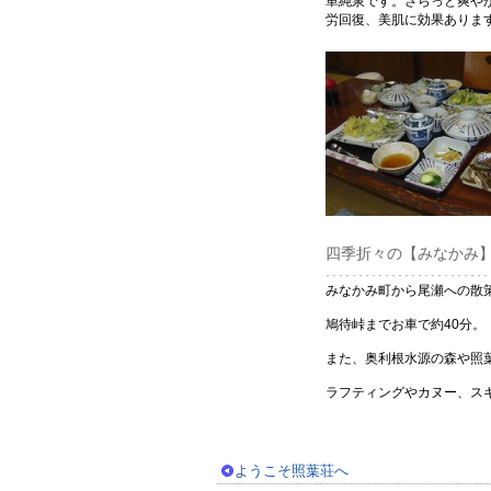
単純泉です。さらっと爽や
労回復、美肌に効果ありま
四季折々の【みなかみ
みなかみ町から尾瀬への散
鳩待峠までお車で約40分
また、奥利根水源の森や照
ラフティングやカヌー、ス
ようこそ照葉荘へ