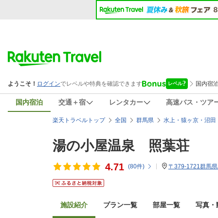
国内宿泊
交通＋宿
レンタカー
高速バス・ツア
楽天トラベルトップ
全国
群馬県
水上・猿ヶ京・沼田
湯の小屋温泉 照葉荘
4.71
(
80
件)
〒379-1721群
施設紹介
プラン一覧
部屋一覧
写真・動