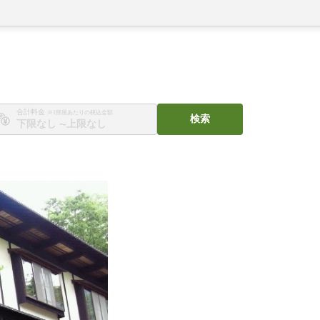
合計料金
※1部屋あたりの税込金額
検索
〜