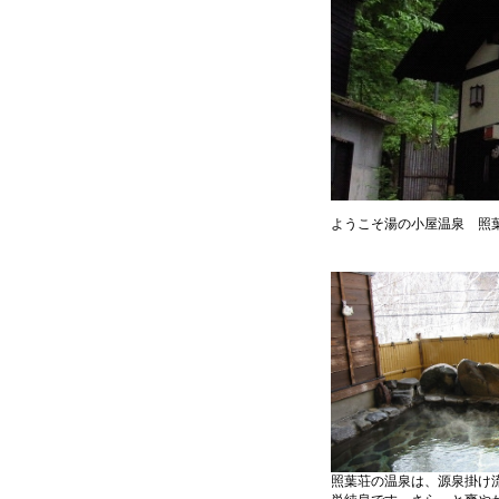
ようこそ湯の小屋温泉 照
照葉荘の温泉は、源泉掛け