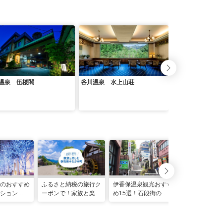
温泉 伍楼閣
谷川温泉 水上山荘
猿ヶ京温泉 旅館
のおすすめ
ふるさと納税の旅行ク
伊香保温泉観光おすす
無料なのにこ
ション
ーポンで！家族と楽し
め15選！石段街の散
しい！家族旅
む群馬県みなかみ町
策や日帰り温泉も
ったり「こん
ーク」完全ガ