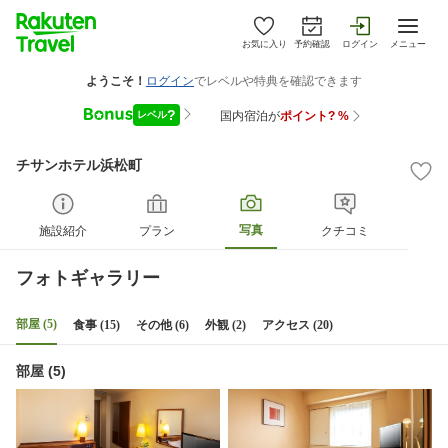
お気に入り
予約確認
ログイン
メニュー
チサンホテル浜松町
写真
施設紹介
プラン
クチコミ
フォトギャラリー
部屋 (5)
食事 (15)
その他 (6)
外観 (2)
アクセス (20)
部屋 (5)