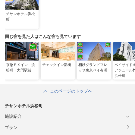
チサンホテル浜松
町
同じ宿を見た人はこんな宿も見ています
京急ＥＸイン 浜
チェックイン新橋
相鉄グランドフレ
ベイサイド
松町・大門駅前
ッサ東京ベイ有明
アジュール
浜松町
このページのトップへ
チサンホテル浜松町
施設紹介
プラン