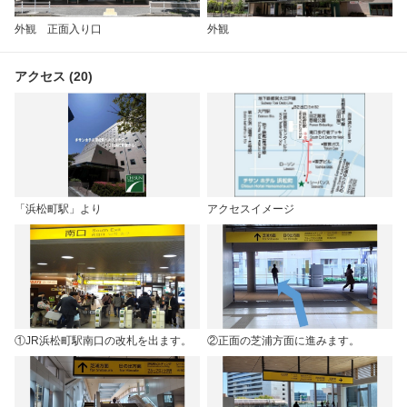
外観 正面入り口
外観
アクセス (20)
「浜松町駅」より
アクセスイメージ
①JR浜松町駅南口の改札を出ます。
②正面の芝浦方面に進みます。