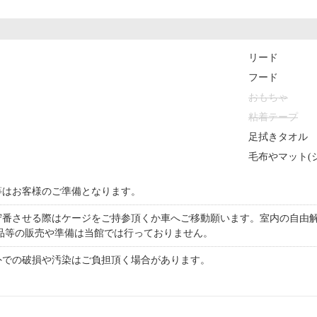
リード
フード
おもちゃ
粘着テープ
足拭きタオル
毛布やマット(
等はお客様のご準備となります。
守番させる際はケージをご持参頂くか車へご移動願います。室内の自由
用品等の販売や準備は当館では行っておりません。
外での破損や汚染はご負担頂く場合があります。