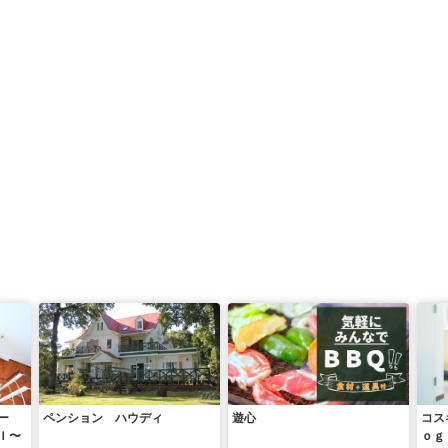
ー
ペンション ハウディ
遊心
コス
Ｉ〜
ｏｇ