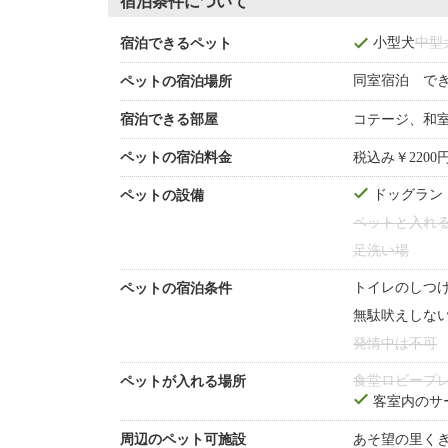
宿泊条件について
小型犬
中型
宿泊できるペット
同室宿泊 で
ペットの宿泊場所
宿泊できる部屋
コテージ、和
ペットの宿泊料金
税込み￥2200
ドッグラン
ペットの設備
ペットと入れ
足洗い場
トイレのしつ
ペットの宿泊条件
無駄吠えしな
発情中は不可
食堂
ロビー
プ
ペットが入れる場所
客室内のサ
周辺のペット可施設
あそ望の里く