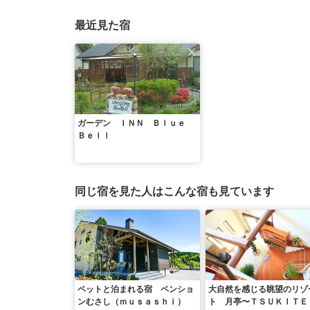
最近見た宿
ガーデン ＩＮＮ Ｂｌｕｅ
Ｂｅｌｌ
同じ宿を見た人はこんな宿も見ています
ペットと泊まれる宿 ペンショ
大自然を感じる眺望のリゾ
ンむさし（ｍｕｓａｓｈｉ）
ト 月亭〜ＴＳＵＫＩＴＥ