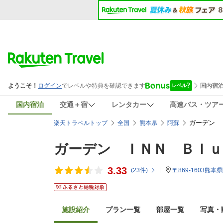
国内宿泊
交通＋宿
レンタカー
高速バス・ツア
ガーデン 
楽天トラベルトップ
全国
熊本県
阿蘇
ガーデン ＩＮＮ Ｂｌｕ
3.33
(
23
件)
〒869-1603熊本
施設紹介
プラン一覧
部屋一覧
写真・動