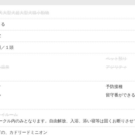
犬
大型犬
超大型犬
猫
小動物
きる
室
円／１頭
ペット預り
る温泉
アジリティ
け
予防接種
い
留守番ができ
レイルーム
ークル内のみとなります。自由解放、入浴、添い寝等は固くお断りさせ
ぎの、カドリードミニオン