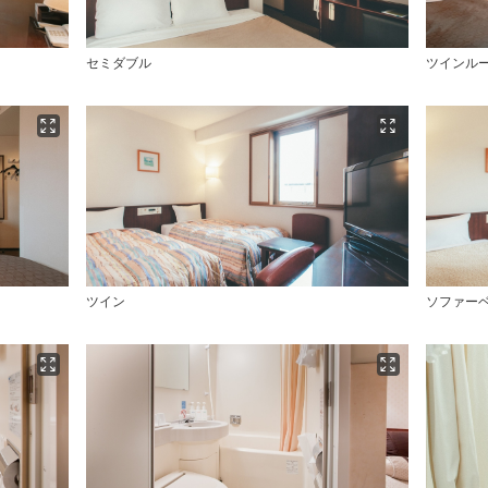
た】
セミダブル
ツインル
ツイン
ソファー