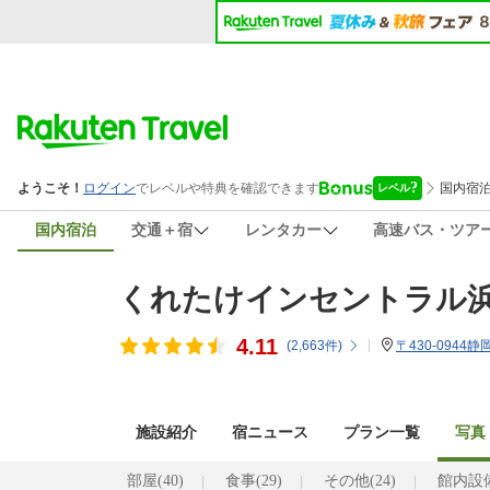
国内宿泊
交通＋宿
レンタカー
高速バス・ツア
くれたけインセントラル
4.11
(
2,663
件)
〒430-0944
施設紹介
宿ニュース
プラン一覧
写真・
部屋(40)
食事(29)
その他(24)
館内設備