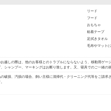
リード
フード
おもちゃ
粘着テープ
足拭きタオル
毛布やマット(
のお越しの際は、他のお客様とのトラブルにならないよう、移動用ゲージ
グ、シャンプー、マーキングはお断り致します。又、寝具でのご一緒の
品の破損、汚損の場合、飼い主様に清掃代・クリーニング代等をご請求
す。