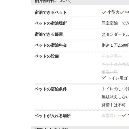
宿泊条件について
小型犬
宿泊できるペット
同室宿泊 で
ペットの宿泊場所
宿泊できる部屋
スタンダード
ペットの宿泊料金
別途１匹2,50
ドッグラン
ペットの設備
ペットと入れ
足洗い場
トイレ用ゴ
トイレのしつ
ペットの宿泊条件
無駄吠えしな
発情中は不可
食堂
ロビー
ペットが入れる場所