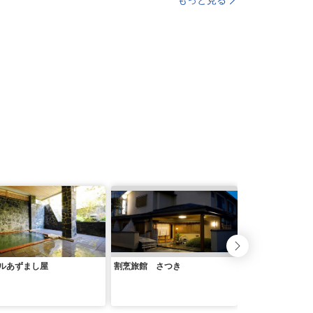
もっと見る
ルあずまし屋
割烹旅館 さつき
ペットと泊まれる
ン ベルクレール
ドグラス工房