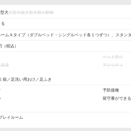
中型犬
大型犬
超大型犬
猫
小動物
きる
ルームＡタイプ（ダブルベッド・シングルベッド各１つずつ）、スタン
0円（税込）
ペット預り
る温泉
アジリティ
ミ箱／足洗い用おけ／足ふき
け
予防接種
い
留守番ができ
プレイルーム