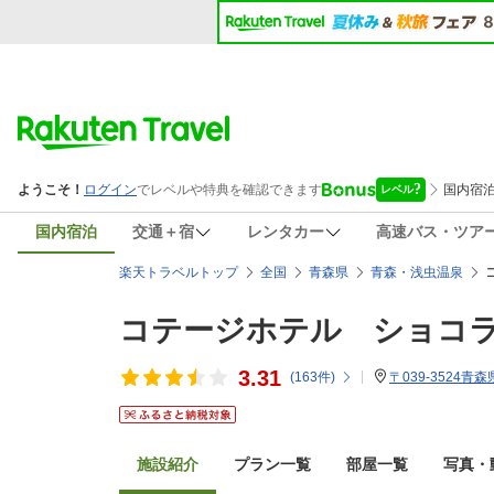
国内宿泊
交通＋宿
レンタカー
高速バス・ツア
楽天トラベルトップ
全国
青森県
青森・浅虫温泉
コテージホテル ショコ
3.31
(
163
件)
〒039-3524青
施設紹介
プラン一覧
部屋一覧
写真・動