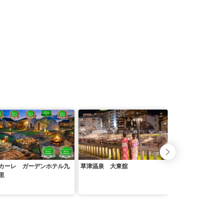
カーレ ガーデンホテル九
草津温泉 大東舘
亀の井ホテル 熱
里