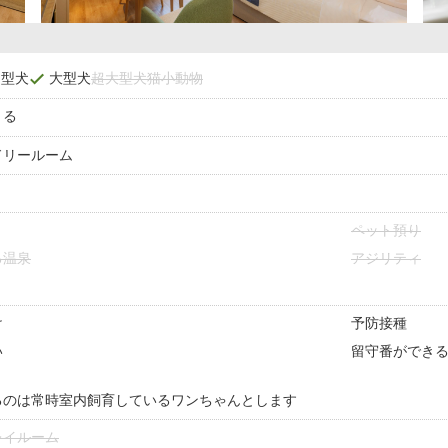
中型犬
大型犬
超大型犬
猫
小動物
きる
ドリールーム
ペット預り
る温泉
アジリティ
け
予防接種
い
留守番ができ
るのは常時室内飼育しているワンちゃんとします
レイルーム