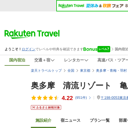
国内宿泊
交通＋宿
レンタカー
高速バス・ツア
楽天トラベルトップ
全国
東京都
奥多摩・青梅・羽村
奥多摩 清流リゾート 
4.22
(
951
件)
〒198-0053東
施設紹介
宿ニュース
プラン一覧
部屋