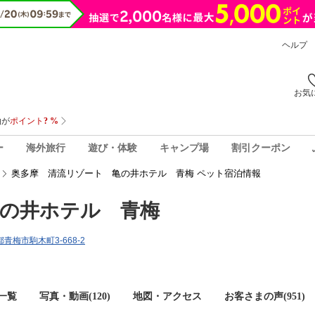
ヘルプ
お気
ー
海外旅行
遊び・体験
キャンプ場
割引クーポン
奥多摩 清流リゾート 亀の井ホテル 青梅 ペット宿泊情報
亀の井ホテル 青梅
京都青梅市駒木町3-668-2
一覧
写真・動画(120)
地図・アクセス
お客さまの声(
951
)