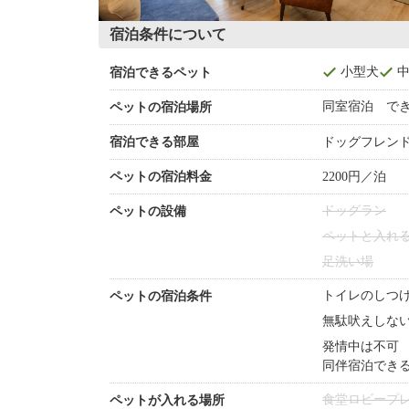
宿泊条件について
小型犬
宿泊できるペット
同室宿泊 で
ペットの宿泊場所
宿泊できる部屋
ドッグフレン
ペットの宿泊料金
2200円／泊
ドッグラン
ペットの設備
ペットと入れ
足洗い場
トイレのしつ
ペットの宿泊条件
無駄吠えしな
発情中は不可
同伴宿泊でき
食堂
ロビー
プ
ペットが入れる場所