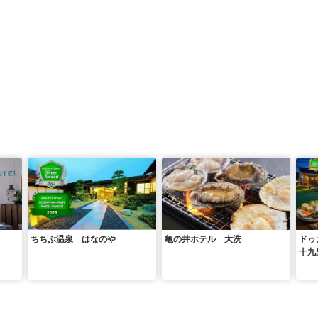
ちちぶ温泉 はなのや
亀の井ホテル 大洗
ドゥ
十九