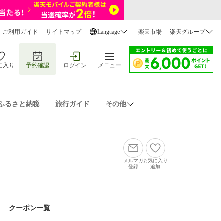
ご利用ガイド
サイトマップ
Language
楽天市場
楽天グループ
に入り
予約確認
ログイン
メニュー
ふるさと納税
旅行ガイド
その他
メルマガ
お気に入り
登録
追加
クーポン一覧