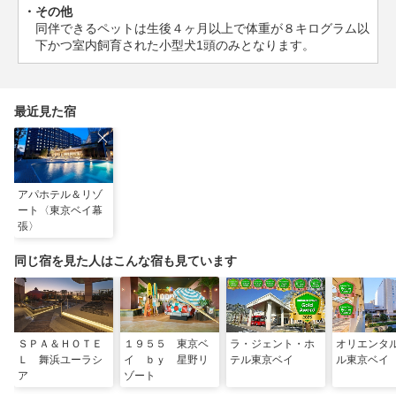
その他
同伴できるペットは生後４ヶ月以上で体重が８キログラム以
下かつ室内飼育された小型犬1頭のみとなります。
最近見た宿
アパホテル＆リゾ
ート〈東京ベイ幕
張〉
同じ宿を見た人はこんな宿も見ています
ＳＰＡ＆ＨＯＴＥ
１９５５ 東京ベ
ラ・ジェント・ホ
オリエンタ
Ｌ 舞浜ユーラシ
イ ｂｙ 星野リ
テル東京ベイ
ル東京ベイ
ア
ゾート