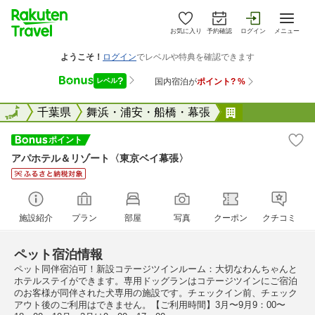
お気に入り
予約確認
ログイン
メニュー
全国
全国
千葉県
舞浜・浦安・船橋・幕張
アパホテル＆
アパホテル＆リゾート〈東京ベイ幕張〉
施設紹介
プラン
部屋
写真
クーポン
クチコミ
ペット宿泊情報
ペット同伴宿泊可！新設コテージツインルーム：大切なわんちゃんと
ホテルステイができます。専用ドッグランはコテージツインにご宿泊
のお客様が同伴された犬専用の施設です。チェックイン前、チェック
アウト後のご利用はできません。【ご利用時間】3月〜9月9：00〜