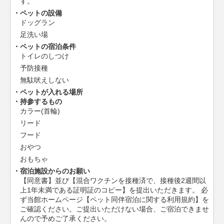
す。
ペットの設備
ドッグラン
足洗い場
ペットの宿泊条件
トイレのしつけ
予防接種
無駄吠えしない
ペットが入れる場所
持参するもの
カラー(首輪)
リード
フード
おやつ
おもちゃ
宿泊施設からのお願い
【同意書】並び【混合ワクチンを接種済で、接種後2週間以
上1年未満である証明証のコピー】を提出いただきます。 必
ず当館ホームページ【ペット同伴宿泊に関する利用規約】を
ご確認ください。ご提出いただけない場合、ご宿泊できませ
んので予めご了承ください。