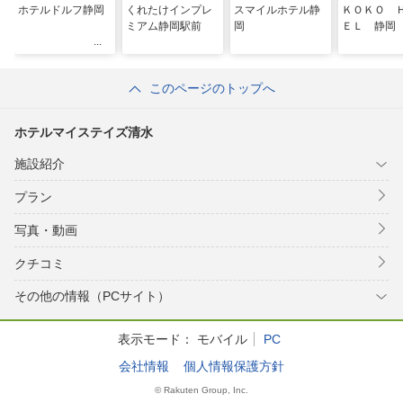
ホテルドルフ静岡
くれたけインプレ
スマイルホテル静
ＫＯＫＯ 
ミアム静岡駅前
岡
ＥＬ 静岡
このページのトップへ
ホテルマイステイズ清水
施設紹介
プラン
写真・動画
クチコミ
その他の情報（PCサイト）
表示モード：
モバイル
PC
会社情報
個人情報保護方針
© Rakuten Group, Inc.