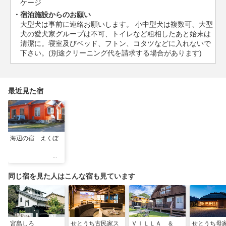
ケージ
宿泊施設からのお願い
大型犬は事前に連絡お願いします。 小中型犬は複数可、大型
犬の愛犬家グループは不可、トイレなど粗相したあと始末は
清潔に。寝室及びベッド、フトン、コタツなどに入れないで
下さい。(別途クリーニング代を請求する場合があります)
最近見た宿
海辺の宿 えくぼ
同じ宿を見た人はこんな宿も見ています
宮島しろ
せとうち古民家ス
ＶＩＬＬＡ ＆
せとうち母