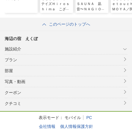
テイズＨｉｒｏｓ
ＳＡＵＮＡ 凪
ｅｔｏｕｃ
ｈｉｍａ こざこ
音〜ＮＡＧＩＯＴ
ＭＯＹＡ／
森
Ｏ〜／民泊
このページのトップへ
海辺の宿 えくぼ
施設紹介
プラン
部屋
写真・動画
クーポン
クチコミ
表示モード：
モバイル
PC
会社情報
個人情報保護方針