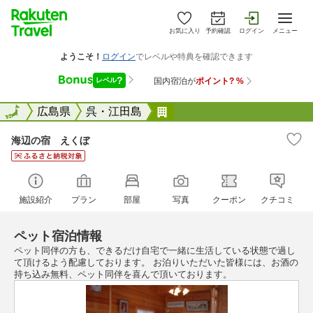
お気に入り
予約確認
ログイン
メニュー
全国
全国
広島県
呉・江田島
海辺の宿 えくぼ
海辺の宿 えくぼ
施設紹介
プラン
部屋
写真
クーポン
クチコミ
ペット宿泊情報
ペット同伴の方も、できるだけ自宅で一緒に生活している状態で過し
て頂けるよう配慮しております。 お泊りいただいた皆様には、お酒の
持ち込み無料、ペット同伴を喜んで頂いております。