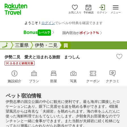
お気に入り
予約確認
ログイン
メニュー
全国
全国
三重県
伊勢・二見
伊勢二見 愛犬と泊まれる
伊勢二見 愛犬と泊まれる旅館 まつしん
施設紹介
プラン
部屋
写真
クーポン
クチコミ
ペット宿泊情報
伊勢志摩の国立公園の中心に観光に便利です。最も海岸に隣接したロ
ケーションにあり。眼下に見渡せる波を眺める事ができます。4階展
望風呂からは有名な「夫婦岩」を眺められます。海の幸をふんだんに
使った海鮮料理でおもてなしいたします。夕朝食共お部屋食なのでワ
ンチャンと一緒に食事ができます。また当館が夫婦岩に続く松林にな
っており潮風にふかれながらお散歩ができます。