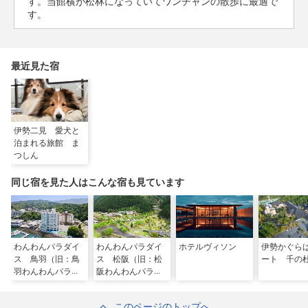
す。当館横が松林になっていてワンチャンの散歩に最適で
す。
最近見た宿
伊勢二見 愛犬と
泊まれる旅館 ま
つしん
同じ宿を見た人はこんな宿も見ています
わんわんパラダイ
わんわんパラダイ
ホテルヴィソン
伊勢かぐら
ス 鳥羽（旧：鳥
ス 松阪（旧：松
ート 千の
羽わんわんパラダ
阪わんわんパラダ
イス ホテル）
イス 森のホテル
スメール）
このページのトップへ