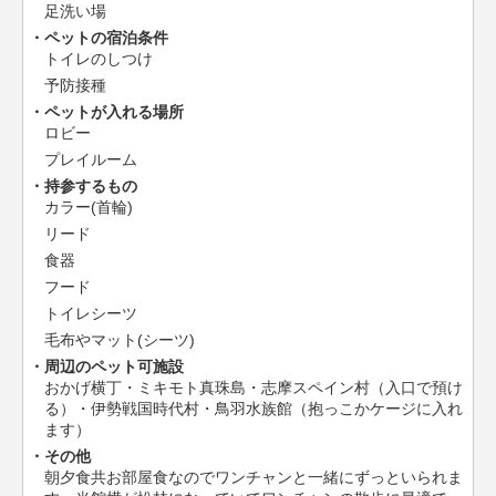
足洗い場
ペットの宿泊条件
トイレのしつけ
予防接種
ペットが入れる場所
ロビー
プレイルーム
持参するもの
カラー(首輪)
リード
食器
フード
トイレシーツ
毛布やマット(シーツ)
周辺のペット可施設
おかげ横丁・ミキモト真珠島・志摩スペイン村（入口で預け
る）・伊勢戦国時代村・鳥羽水族館（抱っこかケージに入れ
ます）
その他
朝夕食共お部屋食なのでワンチャンと一緒にずっといられま