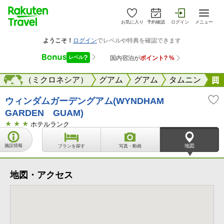
お気に入り
予約確認
ログイン
メニュー
サイパン（ミクロネシア）
海外
グアム
グアム
タムニン
ウィンダムガーデングアム(WYNDHAM
GARDEN GUAM)
ホテルランク
施設情報
地図
プランを探す
写真・動画
地図・アクセス