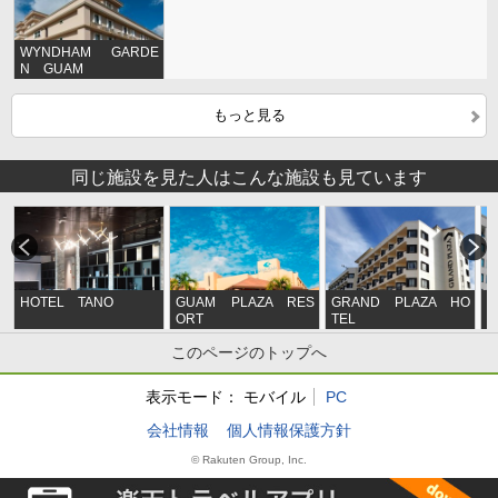
WYNDHAM GARDE
N GUAM
もっと見る
同じ施設を見た人はこんな施設も見ています
HOTEL TANO
GUAM PLAZA RES
GRAND PLAZA HO
R
ORT
TEL
U
このページのトップへ
表示モード：
モバイル
PC
会社情報
個人情報保護方針
© Rakuten Group, Inc.