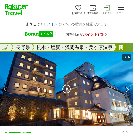
お気に入り
予約確認
ログイン
メニュー
全国
全国
長野県
松本・塩尻・浅間温泉・美ヶ原温泉
松
1/16