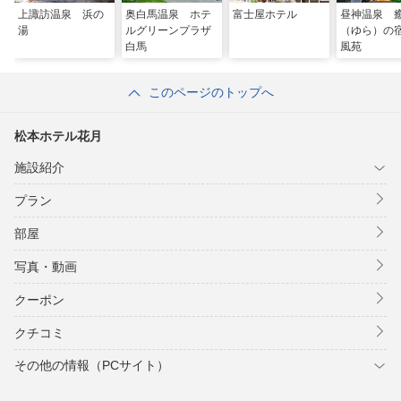
上諏訪温泉 浜の
奥白馬温泉 ホテ
富士屋ホテル
昼神温泉 
湯
ルグリーンプラザ
（ゆら）の
白馬
風苑
このページのトップへ
松本ホテル花月
施設紹介
プラン
部屋
写真・動画
クーポン
クチコミ
その他の情報（PCサイト）