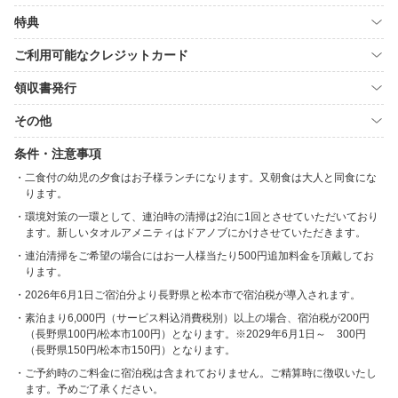
特典
ご利用可能なクレジットカード
領収書発行
その他
条件・注意事項
二食付の幼児の夕食はお子様ランチになります。又朝食は大人と同食にな
ります。
環境対策の一環として、連泊時の清掃は2泊に1回とさせていただいており
ます。新しいタオルアメニティはドアノブにかけさせていただきます。
連泊清掃をご希望の場合にはお一人様当たり500円追加料金を頂戴してお
ります。
2026年6月1日ご宿泊分より長野県と松本市で宿泊税が導入されます。
素泊まり6,000円（サービス料込消費税別）以上の場合、宿泊税が200円
（長野県100円/松本市100円）となります。※2029年6月1日～ 300円
（長野県150円/松本市150円）となります。
ご予約時のご料金に宿泊税は含まれておりません。ご精算時に徴収いたし
ます。予めご了承ください。