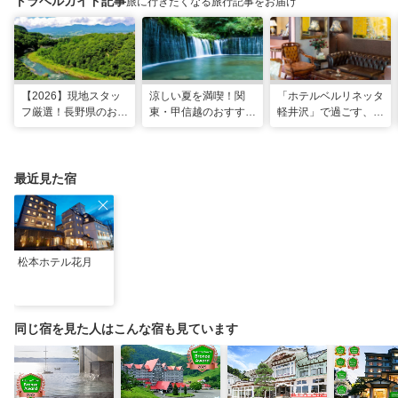
トラベルガイド記事
旅に行きたくなる旅行記事をお届け
【2026】現地スタッ
涼しい夏を満喫！関
「ホテルベルリネッタ
フ厳選！長野県のおす
東・甲信越のおすすめ
軽井沢」で過ごす、ア
すめ観光スポット26
避暑地14選
ンティークに包まれる
選
優雅な休日
最近見た宿
松本ホテル花月
同じ宿を見た人はこんな宿も見ています