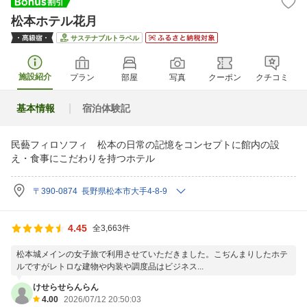
松本ホテル花月
サステナブルトラベル
施設紹介
プラン
部屋
写真
クーポン
クチコミ
基本情報
宿泊体験記
民藝フィロソフィ 松本の日常の記憶をコンセプトに館内の設
え・食事にこだわりを持つホテル
〒390-0874 長野県松本市大手4-8-9
4.45
全3,663件
松本城メインの女子旅で利用させていただきました。こぢんまりしたホテ
ルですがレトロな建物や内装や調度品はビジネス...
けせらせらんらん
4.00
2026/07/12 20:50:03