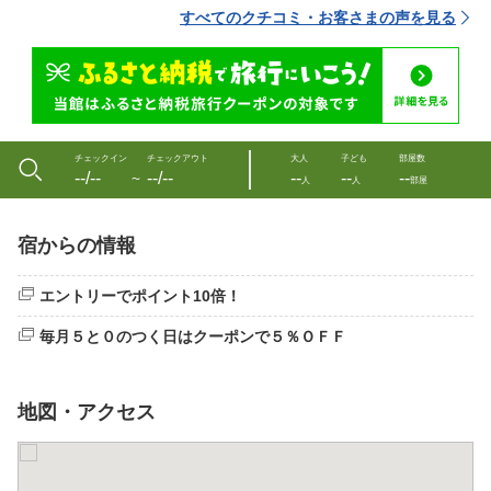
すべてのクチコミ・お客さまの声を見る
チェックイン
チェックアウト
大人
子ども
部屋数
--/--
--/--
--
--
--
〜
人
人
部屋
宿からの情報
エントリーでポイント10倍！
毎月５と０のつく日はクーポンで５％ＯＦＦ
地図・アクセス