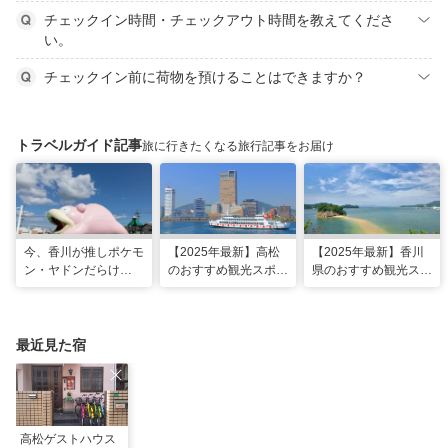
チェックイン時間・チェックアウト時間を教えてくださ
い。
チェックイン前に荷物を預けることはできますか？
トラベルガイド記事
旅に行きたくなる旅行記事をお届け
今、香川が推しポケモ
【2025年最新】高松
【2025年最新】香川
ン・ヤドンだらけ
のおすすめ観光スポッ
県のおすすめ観光スポ
に……⁉ヤドンスポッ
ト22選！定番から穴
ット22選！現地スタ
トを巡る香川1日モデ
場、グルメまで網羅
ッフ厳選
ルコース
最近見た宿
高松ゲストハウス