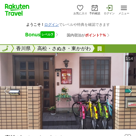
お気に入り
予約確認
ログイン
メニュー
全国
全国
香川県
高松・さぬき・東かがわ
高松ゲストハ
1/14