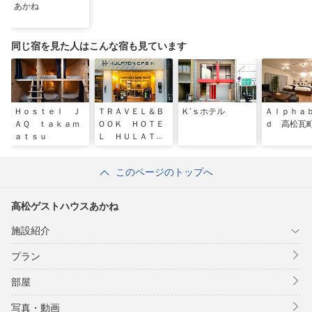
あかね
同じ宿を見た人はこんな宿も見ています
Ｈｏｓｔｅｌ Ｊ
ＴＲＡＶＥＬ＆Ｂ
Ｋ’ｓホテル
Ａｌｐｈａ
ＡＱ ｔａｋａｍ
ＯＯＫ ＨＯＴＥ
ｄ 高松瓦
ａｔｓｕ
Ｌ ＨＵＬＡＴＯ
Ｎ ＣＡＢＩＮ
ＴＡＫＡＭＡＴＳ
このページのトップへ
Ｕ
高松ゲストハウスあかね
施設紹介
プラン
部屋
写真・動画