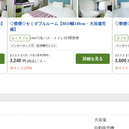
備】
◇禁煙◇セミダブルルーム【BED幅140cm・大浴場完
◇禁煙
備】
セミダブル
14m²/2名
バス・トイレ付
禁煙
ダブル
インターネット可
洗浄機付トイレ
インター
お1人さま1泊（2名1室利用時）
お1人さま
詳細を見る
3,240
3,600
円
(税込)／人～
ポイント (1%)
ポイント 
大浴場
自動販売機