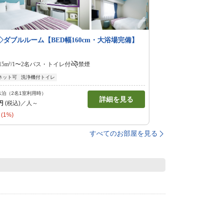
◇ダブルルーム【BED幅160cm・大浴場完備】
15m²/1〜2名
バス・トイレ付
禁煙
ネット可
洗浄機付トイレ
1泊（2名1室利用時）
詳細を見る
円
(税込)／人～
(1%)
すべてのお部屋を見る