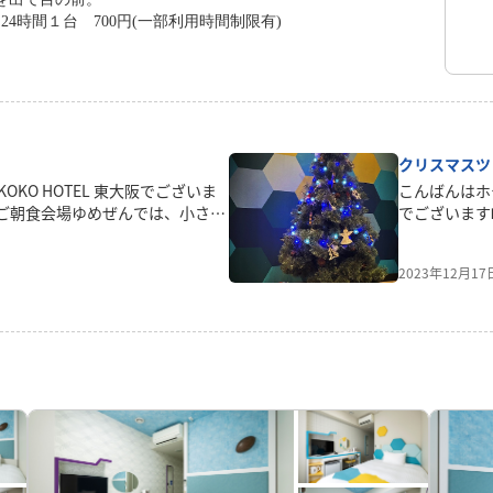
4時間１台 700円(一部利用時間制限有)
クリスマスツ
KO HOTEL 東大阪でございま
こんばんはホ
。ご朝食会場ゆめぜんでは、小さな
でございます
用頂ける様に、お子様用のベビー
か？街並みが
ります✨これから、夏休みシーズ
テルウィング
2023年12月1
ご利用の際には、ぜひご活用くだ
クリスマスツ
記念にお写真