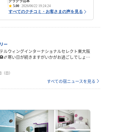
グラグラ山本
5.00
2026/06/22 19:24:24
すべてのクチコミ・お客さまの声を見る
リー
テルウィングインターナショナルセレクト東大阪
🏨🏉寒い日が続きますがいかがお過ごしでしょう
ルミネーション一色になってまいりましたね😊ホ
インターナショナルセレクト東大阪でも入口にて
7日（日）
リーを設置しております。当館ご利用の際はぜひ
を撮ってください✨
すべての宿ニュースを見る