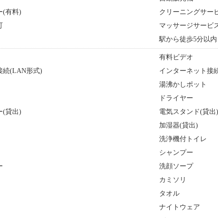
(有料)
クリーニングサー
可
マッサージサービ
駅から徒歩5分以内
有料ビデオ
続(LAN形式)
インターネット接続
湯沸かしポット
ドライヤー
(貸出)
電気スタンド(貸出
加湿器(貸出)
洗浄機付トイレ
シャンプー
ー
洗顔ソープ
カミソリ
タオル
ナイトウェア