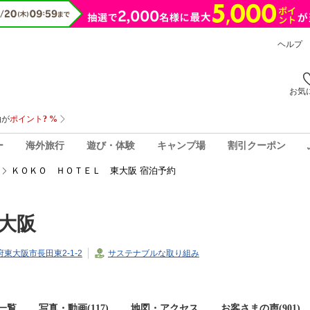
ヘルプ
お気
ー
海外旅行
遊び・体験
キャンプ場
割引クーポン
ＫＯＫＯ ＨＯＴＥＬ 東大阪 宿泊予約
大阪
阪府東大阪市長田東2-1-2
サステナブルな取り組み
一覧
写真・動画(117)
地図・アクセス
お客さまの声(
901
)