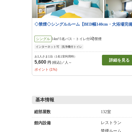
◇禁煙◇シングルルーム【BED幅140cm・大浴場完
シングル
14m²/1名
バス・トイレ付
禁煙
インターネット可
洗浄機付トイレ
お1人さま1泊（1名1室利用時）
詳細を見る
5,600
円
(税込)／人～
ポイント (1%)
基本情報
132室
総部屋数
レストラン
館内設備
禁煙ルーム