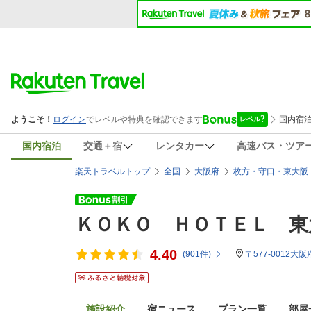
国内宿泊
交通＋宿
レンタカー
高速バス・ツア
楽天トラベルトップ
全国
大阪府
枚方・守口・東大阪
ＫＯＫＯ ＨＯＴＥＬ 東
4.40
(
901
件)
〒577-0012大
施設紹介
宿ニュース
プラン一覧
部屋