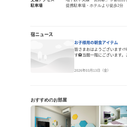
駐車場
提携駐車場・ホテルより徒歩2分 2
宿ニュース
お子様用の朝食アイテム
皆さまおはようございます⛅️KO
す🏨当館一階にございます
お子様でも、ご安心してご利
チェアと食器をご用意してお
2026年03月13日（金）
ンとなり、ご家族でご旅行、
さいませ😮👶
おすすめのお部屋