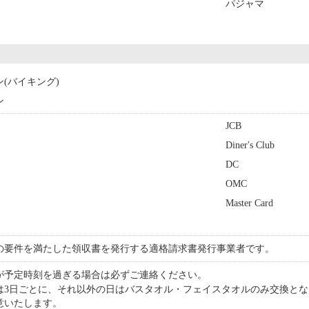
パジャマ
ン(バイキング)
ン
JCB
Diner's Club
DC
OMC
Master Card
の要件を満たした領収書を発行する適格請求書発行事業者です。
が予定時刻を過ぎる場合は必ずご連絡ください。
は3日ごとに、それ以外の日はバスタオル・フェイスタオルのみ交換と
意いたします。