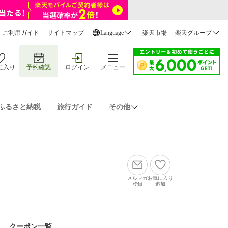
ご利用ガイド
サイトマップ
Language
楽天市場
楽天グループ
に入り
予約確認
ログイン
メニュー
ふるさと納税
旅行ガイド
その他
メルマガ
お気に入り
登録
追加
クーポン一覧