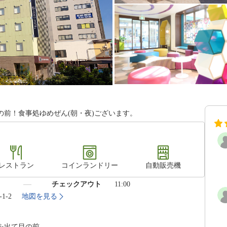
前！食事処ゆめぜん(朝・夜)ございます。
レストラン
コインランドリー
自動販売機
）
チェックアウト
11:00
1-2
地図を見る
を出て目の前。