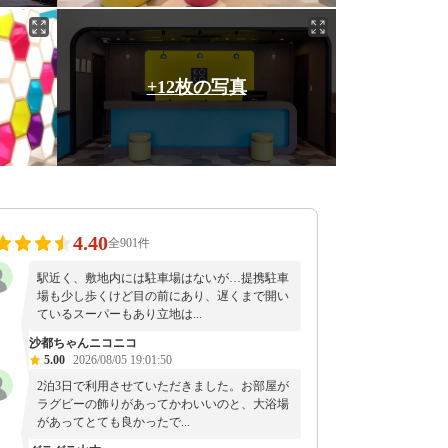
+12枚の写真
4.40
全901件
駅近く、敷地内には駐車場はないが…提携駐車
場も少し歩くけど目の前にあり、遅くまで開い
ているスーパーもあり立地は...
沙都ちゃんニコニコ
5.00
2026/08/05 19:01:50
2泊3日で利用させていただきました。お部屋が
ラグビーの飾りがあってかわいいのと、大浴場
があってとても良かったで...