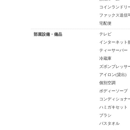
コインランドリー
ファックス送信
宅配便
テレビ
部屋設備・備品
インターネット接
ティーサーバー
冷蔵庫
ズボンプレッサー
アイロン(貸出)
個別空調
ボディーソープ
コンディショナ
ハミガキセット
ブラシ
バスタオル