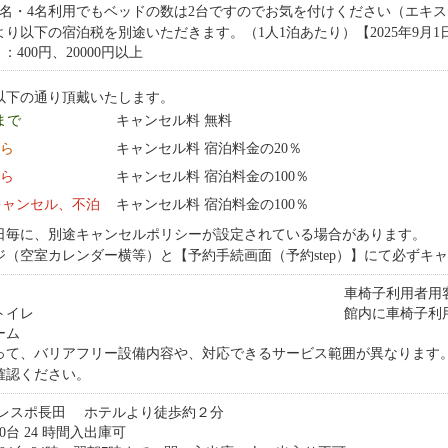
3名・4名利用でもベッドの数は2台ですのでお気を付けください（エキ
以下の宿泊税を別途いただきます。（1人1泊あたり）【2025年9月1日より】
 ：400円、20000円以上
以下の通り頂戴いたします。
 まで
キャンセル料 無料
から
キャンセル料 宿泊料金の20％
から
キャンセル料 宿泊料金の100％
キャンセル、不泊
キャンセル料 宿泊料金の100％
日毎に、別途キャンセルポリシーが設定されている場合があります。
ジ（空室カレンダー横等）と【予約手続画面（予約step）】にて必ずキ
車椅子利用者用
トイレ
館内に車椅子利
ーム
って、バリアフリー設備内容や、対応できるサービス範囲が異なります
確認ください。
レスポ⻑⽥ ホテルより徒歩約２分
台 24 時間入出庫可