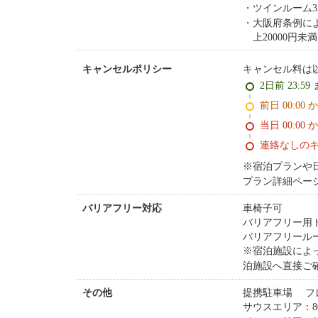
ツインルーム
大阪府条例により
上20000円未満
キャンセル料は
キャンセルポリシー
2日前 23:59
前日 00:00 
当日 00:00 
連絡なしの
※宿泊プランや
プラン詳細ペー
車椅子可
バリアフリー対応
バリアフリー用
バリアフリール
※宿泊施設によ
泊施設へ直接ご
提携駐⾞場 フ
その他
サウスエリア：80