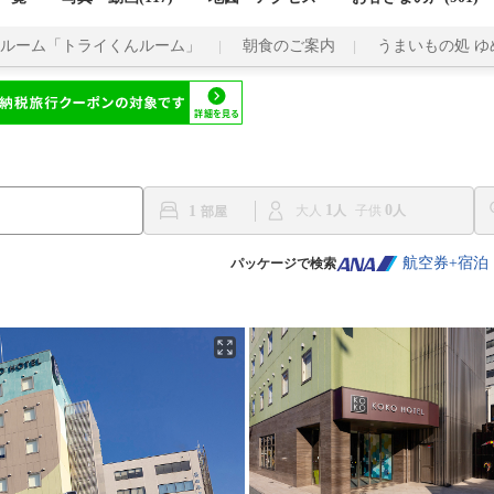
ルーム「トライくんルーム」
朝食のご案内
うまいもの処 
1
0
1
大人
子供
航空券+宿泊
パッケージで検索