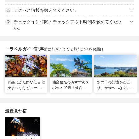
アクセス情報を教えてください。
チェックイン時間・チェックアウト時間を教えてくださ
い。
トラベルガイド記事
旅に行きたくなる旅行記事をお届け
青森ねぶた祭や仙台七
仙台観光のおすすめス
あの日の記憶をたど
夕まつりなど、一生に
ポット40選！仙台旅
り、未来へつなぐ。宮
一度は行きたい！東北
行の見どころ全制覇！
城の震災遺構と海街の
の夏祭り
魅力を巡る旅
最近見た宿