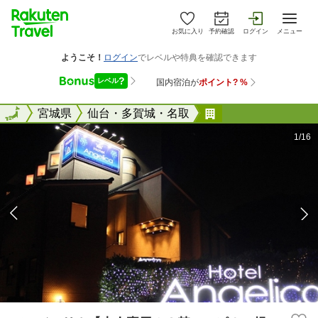
お気に入り
予約確認
ログイン
メニュー
全国
全国
宮城県
仙台・多賀城・名取
アンジェリカ【大
1/16