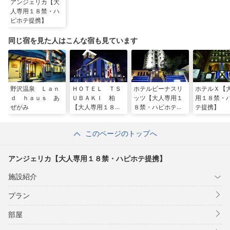
アンジェリカ【大
人専用１８禁・ハ
ピホテ提携】
同じ宿を見た人はこんな宿も見ています
野沢温泉 Ｌａｎ
ＨＯＴＥＬ ＴＳ
ホテルビーナスリ
ホテルＸ【
ｄ ｈａｕｓ あ
ＵＢＡＫＩ 柏
ッツ【大人専用１
用１８禁・
ぜがみ
【大人専用１８
８禁・ハピホテ提
テ提携】
禁・ハピホテ提
携】
携】
このページのトップへ
アンジェリカ【大人専用１８禁・ハピホテ提携】
施設紹介
プラン
部屋