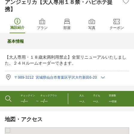
アンジェリカ【大人専用１８禁・ハピホテ提
携】
施設紹介
プラン
部屋
写真
クーポン
基本情報
【大人専用・１８歳未満利用禁止】全室リニューアルいたしまし
た。２４Ｈルームオーダーできます。
〒989-3212 宮城県仙台市青葉区芋沢大竹新田6-20
チェックイン
チェックアウト
大人
子ども
部屋数
--/--
--/--
--
--
--
〜
人
人
部屋
地図・アクセス