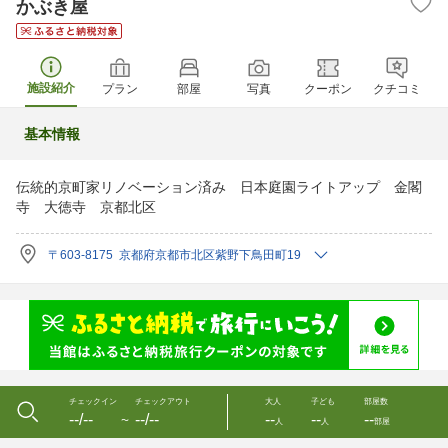
かぶき屋
施設紹介
プラン
部屋
写真
クーポン
クチコミ
基本情報
伝統的京町家リノベーション済み 日本庭園ライトアップ 金閣
寺 大徳寺 京都北区
〒603-8175 京都府京都市北区紫野下鳥田町19
チェックイン
チェックアウト
大人
子ども
部屋数
--/--
--/--
--
--
--
〜
人
人
部屋