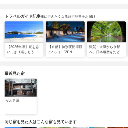
トラベルガイド記事
旅に行きたくなる旅行記事をお届け
【2026年版】夏を思
【京都】特別夜間拝観
滋賀・大津から京都
いっきり楽しもう！関
イベント「ZEN
へ。日本遺産をたどる
西のおすすめ海水浴
NIGHT 東福寺」が開
「びわ湖疏水船」の水
場・ビーチ18選
催！ “脳をととのえ
路旅
る”没入型サウンドア
ートナイトを
最近見た宿
かぶき屋
同じ宿を見た人はこんな宿も見ています