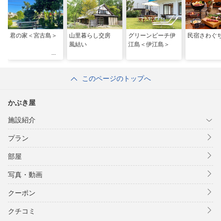
君の家＜宮古島＞
山里暮らし交房
グリーンビーチ伊
民宿さわぐ
風結い
江島＜伊江島＞
このページのトップへ
かぶき屋
施設紹介
プラン
部屋
写真・動画
クーポン
クチコミ