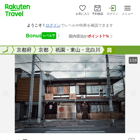
お気に入り
予約確認
ログイン
メニュー
全国
全国
京都府
京都
祇園・東山・北白川
かぶき屋
1/16