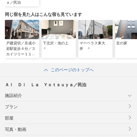
ａ／民泊
同じ宿を見た人はこんな宿も見ています
戸建貸切／京成小
下北沢・池の上
マーベラス東大
玄の家
岩駅徒歩４分／ス
＾
井 ＾
カイツリー１１
分・浅草１６分／
１０名収容 ＾
このページのトップへ
Ａｌ Ｄｉ Ｌａ Ｙｏｔｓｕｙａ／民泊
施設紹介
プラン
部屋
写真・動画