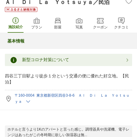
Ａｌ Ｄｉ Ｌａ Ｙｏｔｓｕｙａ／民泊
施設紹介
プラン
部屋
写真
クーポン
クチコミ
基本情報
新型コロナ対策について
四谷三丁目駅より徒歩１分という交通の便に優れた好立地。【民
泊】
〒160-0004 東京都新宿区四谷3-8-6 Ａｌ Ｄｉ Ｌａ Ｙｏｔｓｕ
ｙａ
ホテルと言うより1Kのアパートと言った感じ。調理器具や洗濯機、電子レ
ンジはあったがこの冬時期に欲しい加湿器は無...