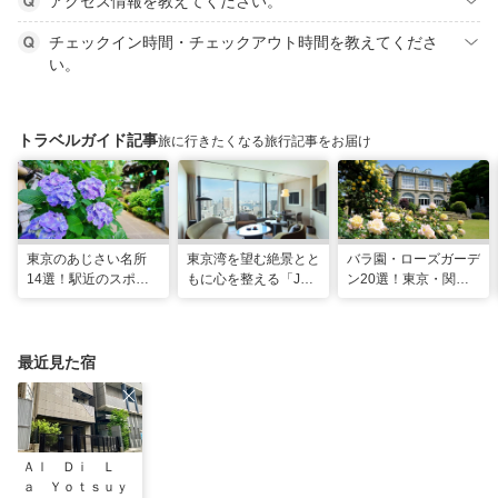
アクセス情報を教えてください。
チェックイン時間・チェックアウト時間を教えてくださ
い。
トラベルガイド記事
旅に行きたくなる旅行記事をお届け
東京のあじさい名所
東京湾を望む絶景とと
バラ園・ローズガーデ
14選！駅近のスポッ
もに心を整える「JW
ン20選！東京・関東
トや2026年見頃情報
マリオット・ホテル東
の名所をご紹介
も
京」でのマインドフル
な滞在
最近見た宿
Ａｌ Ｄｉ Ｌ
ａ Ｙｏｔｓｕｙ