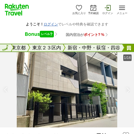
お気に入り
予約確認
ログイン
メニュー
全国
全国
東京都
東京２３区内
新宿・中野・荻窪・四谷
1/16