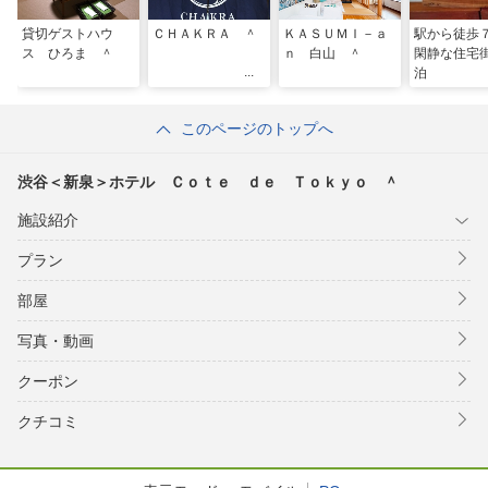
貸切ゲストハウ
ＣＨＡＫＲＡ ＾
ＫＡＳＵＭＩ－ａ
駅から徒
ス ひろま ＾
ｎ 白山 ＾
閑静な住宅
泊
このページのトップへ
渋谷＜新泉＞ホテル Ｃｏｔｅ ｄｅ Ｔｏｋｙｏ ＾
施設紹介
プラン
部屋
写真・動画
クーポン
クチコミ