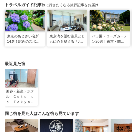
トラベルガイド記事
旅に行きたくなる旅行記事をお届け
東京のあじさい名所
東京湾を望む絶景とと
バラ園・ローズガーデ
14選！駅近のスポッ
もに心を整える「JW
ン20選！東京・関東
トや2026年見頃情報
マリオット・ホテル東
の名所をご紹介
も
京」でのマインドフル
な滞在
最近見た宿
渋谷＜新泉＞ホテ
ル Ｃｏｔｅ ｄ
ｅ Ｔｏｋｙｏ
＾
同じ宿を見た人はこんな宿も見ています