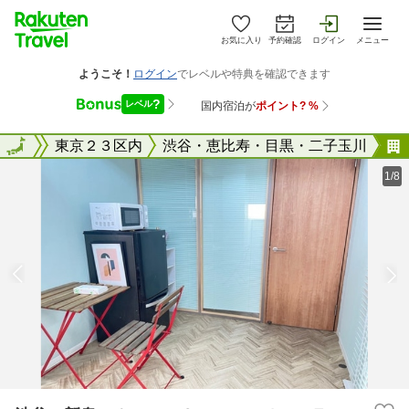
お気に入り
予約確認
ログイン
メニュー
東京都
全国
東京２３区内
渋谷・恵比寿・目黒・二子玉川
1/8