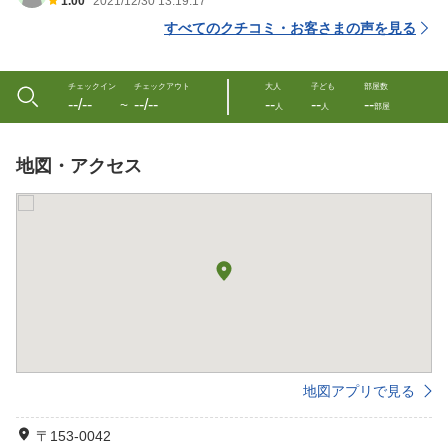
1.00
2021/12/30 13:19:17
すべてのクチコミ・お客さまの声を見る
チェックイン
チェックアウト
大人
子ども
部屋数
--/--
--/--
--
--
--
〜
人
人
部屋
地図・アクセス
地図アプリで見る
〒153-0042