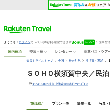
国内宿泊
交通＋宿
レンタカー
高速バス・ツア
楽天トラベルトップ
全国
神奈川県
横須賀・三浦
ＳＯＨＯ横須賀中央／民泊
〒238-0006神奈川県横須賀市日の出町1-8
施設紹介
プラン一覧
部屋一覧
写真・動