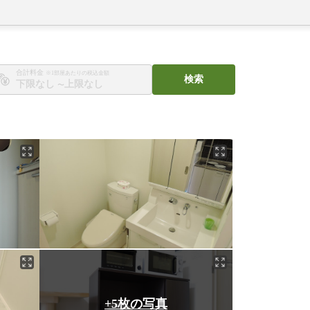
合計料金
※1部屋あたりの税込金額
検索
〜
+5枚の写真