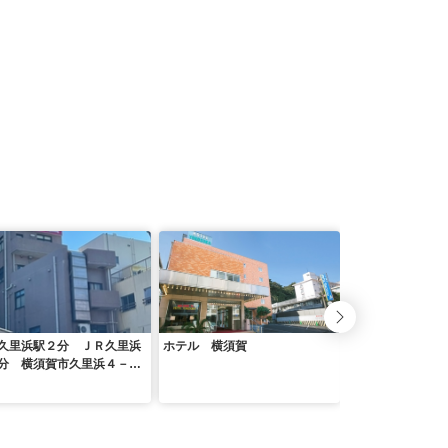
久里浜駅２分 ＪＲ久里浜
ホテル 横須賀
そらテラス／民泊
分 横須賀市久里浜４－８
 ３階 提携駐車場ダイレ
ーク ＾