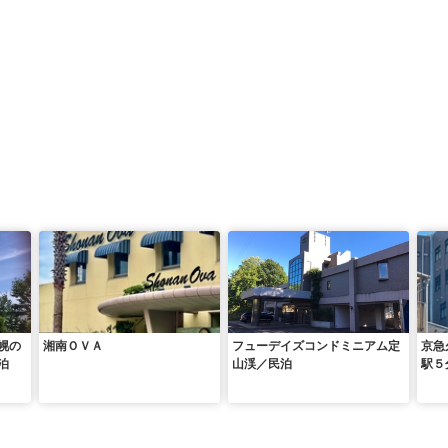
幌の
湘南ＯＶＡ
フューデイズコンドミニアム定
京急
泊
山渓／民泊
駅５
－９
クパ