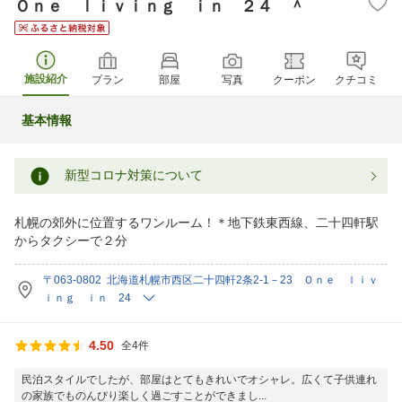
Ｏｎｅ ｌｉｖｉｎｇ ｉｎ ２４ ＾
施設紹介
プラン
部屋
写真
クーポン
クチコミ
基本情報
新型コロナ対策について
札幌の郊外に位置するワンルーム！＊地下鉄東西線、二十四軒駅
からタクシーで２分
〒063-0802 北海道札幌市西区二十四軒2条2-1－23 Ｏｎｅ ｌｉｖ
ｉｎｇ ｉｎ 24
4.50
全4件
民泊スタイルでしたが、部屋はとてもきれいでオシャレ。広くて子供連れ
の家族でものんびり楽しく過ごすことができまし...