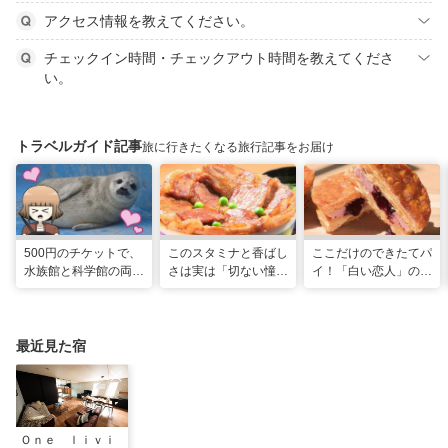
アクセス情報を教えてください。
チェックイン時間・チェックアウト時間を教えてくださ
い。
トラベルガイド記事
旅に行きたくなる旅行記事をお届け
500円のチケットで、
このスタミナと香ばし
ここだけのできたてパ
水族館と科学館の両方
さは実は「切ない憧
イ！「白い恋人」の石
入れる！？お得感満載
れ」だった…！北海道
屋製菓直営初のオープ
の超穴場スポット！
グルメ「豚丼」のヒミ
ンキッチンが函館に
ツ
最近見た宿
Ｏｎｅ ｌｉｖｉ