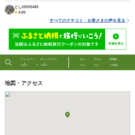
とし20555485
4.00
すべてのクチコミ・お客さまの声を見る
チェックイン
チェックアウト
大人
子ども
部屋数
--/--
--/--
--
--
--
〜
人
人
部屋
地図・アクセス