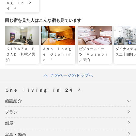
ｎｇ ｉｎ ２
４ ＾
同じ宿を見た人はこんな宿も見ています
ＫＩＹＡＺＡ Ｒ
Ａｓｏ Ｌｏｄｇ
ビジュースイー
ダイナステ
ＯＡＤ 札幌／民
ｅ Ｏｔｏｈｉｍ
ツ Ｍｕｓｕｂｉ
ス二十四軒
泊
ｅ ＾
／民泊
このページのトップへ
Ｏｎｅ ｌｉｖｉｎｇ ｉｎ ２４ ＾
施設紹介
プラン
部屋
写真・動画