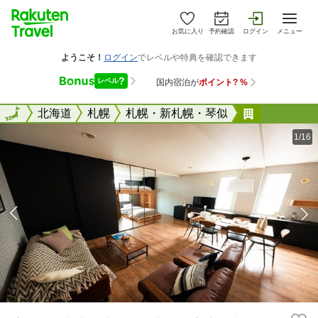
お気に入り
予約確認
ログイン
メニュー
全国
全国
北海道
札幌
札幌・新札幌・琴似
Ｏｎｅ ｌ
1/16