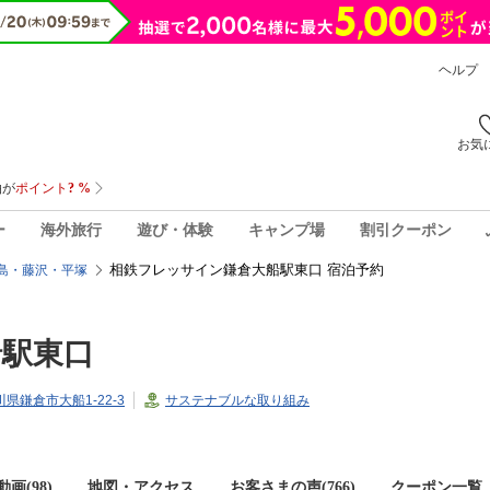
ヘルプ
お気
ー
海外旅行
遊び・体験
キャンプ場
割引クーポン
相鉄フレッサイン鎌倉大船駅東口 宿泊予約
島・藤沢・平塚
船駅東口
奈川県鎌倉市大船1-22-3
サステナブルな取り組み
画(98)
地図・アクセス
お客さまの声(
766
)
クーポン一覧