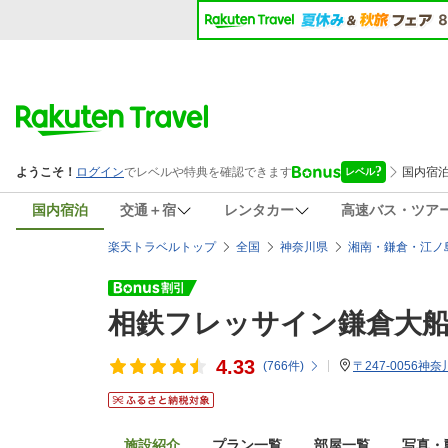
国内宿泊
交通＋宿
レンタカー
高速バス・ツア
楽天トラベルトップ
全国
神奈川県
湘南・鎌倉・江ノ
相鉄フレッサイン鎌倉大
4.33
(
766
件)
〒247-0056神
施設紹介
プラン一覧
部屋一覧
写真・動