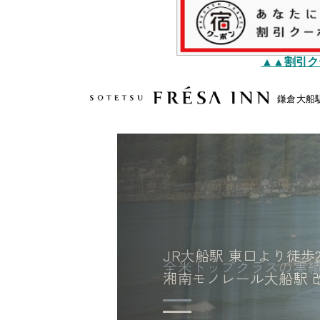
▲▲割引ク
鎌倉大船