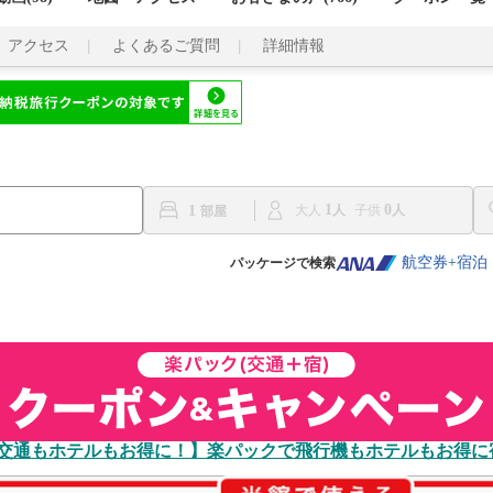
アクセス
よくあるご質問
詳細情報
1
0
1
大人
子供
航空券+宿泊
パッケージで検索
交通もホテルもお得に！】楽パックで飛行機もホテルもお得に