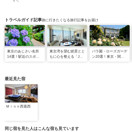
トラベルガイド記事
旅に行きたくなる旅行記事をお届け
東京のあじさい名所
東京湾を望む絶景とと
バラ園・ローズガーデ
14選！駅近のスポッ
もに心を整える「JW
ン20選！東京・関東
トや2026年見頃情報
マリオット・ホテル東
の名所をご紹介
も
京」でのマインドフル
な滞在
最近見た宿
Ｍｉｎｎ西葛西
同じ宿を見た人はこんな宿も見ています