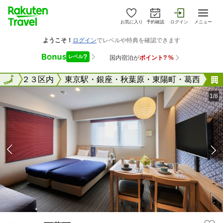
お気に入り
予約確認
ログイン
メニュー
東京２３区内
全国
東京駅・銀座・秋葉原・東陽町・葛西
1/8