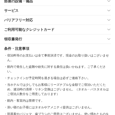
部屋の設備・備品
サービス
バリアフリー対応
ご利用可能なクレジットカード
領収書発行
条件・注意事項
宿泊料等のお支払いは全て事前決済です。現金のお取り扱いはございませ
ん。
館内で発生した盗難や紛失に対する責任は負いかねます。ご了承くださ
い。
チェックインが予定時間を過ぎる場合は必ずご連絡下さい。
当ホテルでは少しでもお客様にリーズナブルな金額でご宿泊いただくた
め、連泊時の清掃・リネン交換はございません。（タオル・バスタオルは
ご宿泊人数分をご用意しております）
館内・客室内は禁煙です。
添い寝のお子様にはタオルやアメニティ提供はございません。
部屋着やパジャマ、歯ブラシのご用意はございません。使い慣れたものを