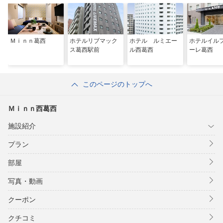
Ｍｉｎｎ葛西
ホテルリブマック
ホテル ルミエー
ホテルイル
ス葛西駅前
ル西葛西
ーレ葛西
このページのトップへ
Ｍｉｎｎ西葛西
施設紹介
プラン
部屋
写真・動画
クーポン
クチコミ