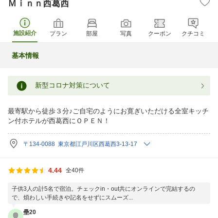
Ｍｉｎｎ西葛西
施設紹介
プラン
部屋
写真
クーポン
クチコミ
基本情報
新型コロナ対策について
最寄駅から徒歩３分♪ご自宅のようにお寛ぎいただける全室キッチ
ン付ホテルが西葛西にＯＰＥＮ！
〒134-0088 東京都江戸川区西葛西3-13-17
4.44
全40件
子供3人の計5名で宿泊。チェックin・out共にオンラインで完結するの
で、煩わしい手続きや記名をせずにスムーズ...
壘20