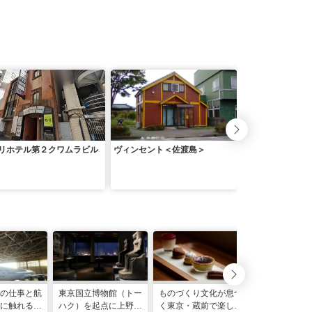
リホテル第２クワムラビル
ヴィンセント＜佐渡島＞
ＪＲ／東急 蒲田
民泊
の仕事と航
東京国立博物館（トー
ものづくり文化が息づ
【最新】東京
に触れる
ハク）を起点に上野を
く東京・蔵前で楽し
お土産37選