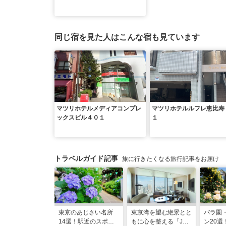
同じ宿を見た人はこんな宿も見ています
マツリホテルメディアコンプレ
マツリホテルルフレ恵比寿
ックスビル４０１
１
トラベルガイド記事
旅に行きたくなる旅行記事をお届け
東京のあじさい名所
東京湾を望む絶景とと
バラ園
14選！駅近のスポッ
もに心を整える「JW
ン20選