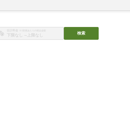
合計料金
※1部屋あたりの税込金額
検索
〜