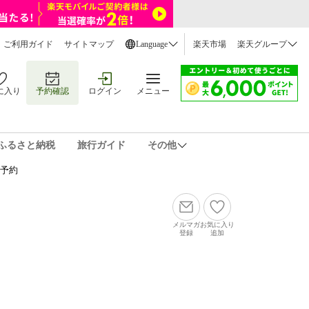
ご利用ガイド
サイトマップ
Language
楽天市場
楽天グループ
に入り
予約確認
ログイン
メニュー
ふるさと納税
旅行ガイド
その他
泊予約
メルマガ
お気に入り
登録
追加