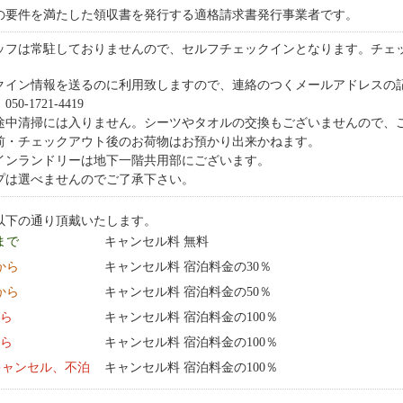
の要件を満たした領収書を発行する適格請求書発行事業者です。
ッフは常駐しておりませんので、セルフチェックインとなります。チェ
クイン情報を送るのに利用致しますので、連絡のつくメールアドレスの
0-1721-4419
途中清掃には入りません。シーツやタオルの交換もございませんので、
前・チェックアウト後のお荷物はお預かり出来かねます。
インランドリーは地下一階共用部にございます。
プは選べませんのでご了承下さい。
以下の通り頂戴いたします。
 まで
キャンセル料 無料
0:00 から
キャンセル料 宿泊料金の30％
0:00 から
キャンセル料 宿泊料金の50％
から
キャンセル料 宿泊料金の100％
から
キャンセル料 宿泊料金の100％
キャンセル、不泊
キャンセル料 宿泊料金の100％