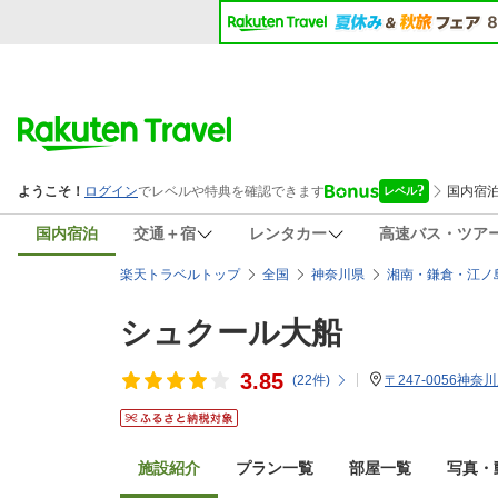
国内宿泊
交通＋宿
レンタカー
高速バス・ツア
楽天トラベルトップ
全国
神奈川県
湘南・鎌倉・江ノ
シュクール大船
3.85
(
22
件)
〒247-0056神奈
施設紹介
プラン一覧
部屋一覧
写真・動