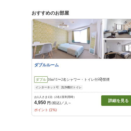
おすすめのお部屋
ダブルルーム
ダブル
16m²/1〜2名
シャワー・トイレ付
禁煙
インターネット可
洗浄機付トイレ
お1人さま1泊（2名1室利用時）
詳細を見る
4,950
円
(税込)／人～
ポイント (1%)