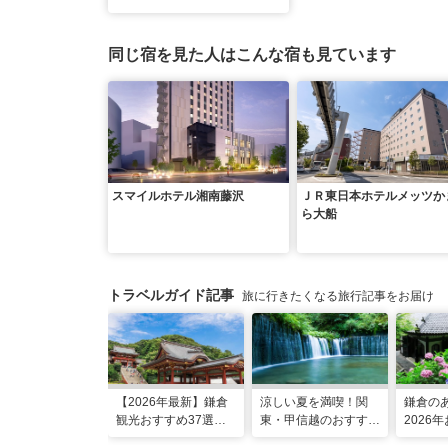
同じ宿を見た人はこんな宿も見ています
スマイルホテル湘南藤沢
ＪＲ東日本ホテルメッツか
ら大船
トラベルガイド記事
旅に行きたくなる旅行記事をお届け
【2026年最新】鎌倉
涼しい夏を満喫！関
鎌倉の
観光おすすめ37選！
東・甲信越のおすすめ
2026
運気UP！グルメや絶
避暑地14選
ット16