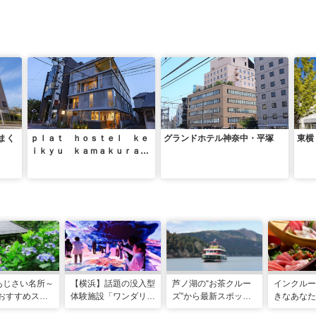
まく
ｐｌａｔ ｈｏｓｔｅｌ ｋｅ
グランドホテル神奈中・平塚
東横
ｉｋｙｕ ｋａｍａｋｕｒａ
ｗａｖｅ
あじさい名所～
【横浜】話題の没入型
芦ノ湖の“お茶クルー
インクルー
年おすすめスポ
体験施設「ワンダリア
ズ”から最新スポット
きなあなた
選～
横浜」！親子で楽しむ
まで。進化する箱根を
「みさきま