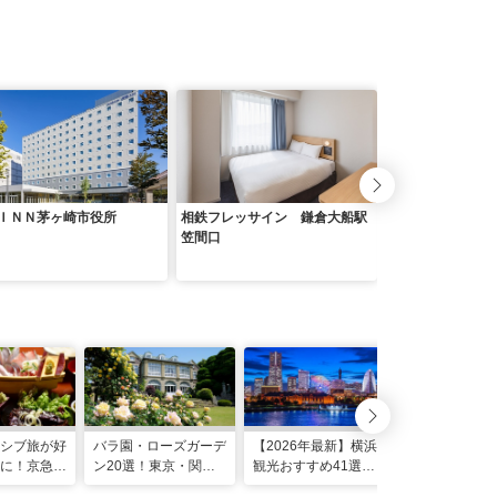
ＩＮＮ茅ヶ崎市役所
相鉄フレッサイン 鎌倉大船駅
相鉄フレッサイン
笠間口
口
シブ旅が好
バラ園・ローズガーデ
【2026年最新】横浜
【2026年】
に！京急
ン20選！東京・関東
観光おすすめ41選！
の出スポット
ぐろきっ
の名所をご紹介
デートや遊び、穴場ス