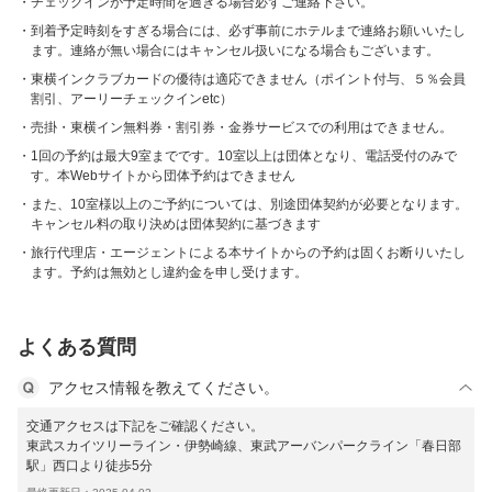
チェックインが予定時間を過ぎる場合必ずご連絡下さい。
到着予定時刻をすぎる場合には、必ず事前にホテルまで連絡お願いいたし
ます。連絡が無い場合にはキャンセル扱いになる場合もございます。
東横インクラブカードの優待は適応できません（ポイント付与、５％会員
割引、アーリーチェックインetc）
売掛・東横イン無料券・割引券・金券サービスでの利用はできません。
1回の予約は最大9室までです。10室以上は団体となり、電話受付のみで
す。本Webサイトから団体予約はできません
また、10室様以上のご予約については、別途団体契約が必要となります。
キャンセル料の取り決めは団体契約に基づきます
旅行代理店・エージェントによる本サイトからの予約は固くお断りいたし
ます。予約は無効とし違約金を申し受けます。
よくある質問
アクセス情報を教えてください。
交通アクセスは下記をご確認ください。
東武スカイツリーライン・伊勢崎線、東武アーバンパークライン「春日部
駅」西口より徒歩5分