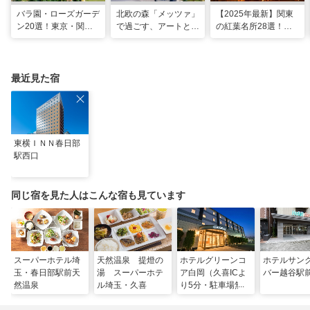
バラ園・ローズガーデ
北欧の森「メッツァ」
【2025年最新】関東
ン20選！東京・関東
で過ごす、アートとム
の紅葉名所28選！
の名所をご紹介
ーミンの物語の世界に
2025年見頃やライト
浸る湖畔の休日
アップ情報も
最近見た宿
東横ＩＮＮ春日部
駅西口
同じ宿を見た人はこんな宿も見ています
スーパーホテル埼
天然温泉 提燈の
ホテルグリーンコ
ホテルサン
玉・春日部駅前天
湯 スーパーホテ
ア白岡（久喜ICよ
バー越谷駅
然温泉
ル埼玉・久喜
り5分・駐車場無
料)