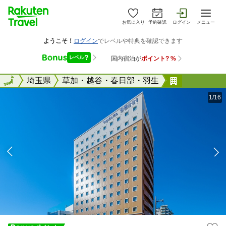
お気に入り
予約確認
ログイン
メニュー
全国
全国
埼玉県
草加・越谷・春日部・羽生
東横ＩＮＮ
1/16