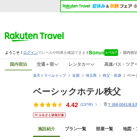
国内宿泊
交通＋宿
レンタカー
高速バス・ツア
ベー
楽天トラベルトップ
全国
埼玉県
秩父・長瀞
ベーシックホテル秩父
4.42
(
137
件)
〒368-0041
施設紹介
プラン一覧
部屋一覧
地図・