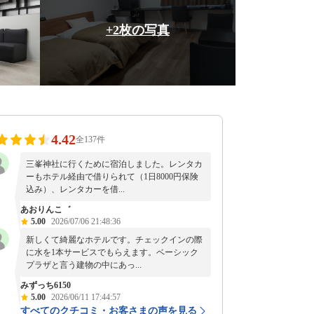
+2枚の写真
4.42
全137件
三峯神社に行くために宿泊しました。レンタカ
ーもホテル経由で借りられて（1日8000円保険
込み）、レンタカーを借...
あおりんこ゛
5.00
2026/07/06 21:48:36
新しくて綺麗なホテルです。チェックインの際
に水を1本サービスでもらえます。ベーシック
プラザと言う建物の中にあっ...
みずっち6150
5.00
2026/06/11 17:44:57
すべてのクチコミ・お客さまの声を見る