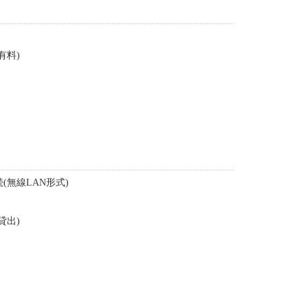
有料)
(無線LAN形式)
貸出)