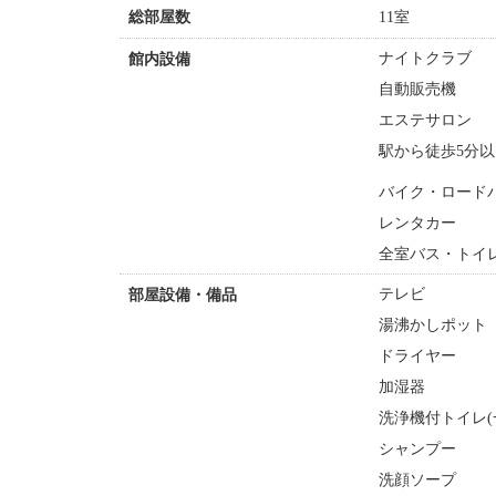
11室
総部屋数
ナイトクラブ
館内設備
自動販売機
エステサロン
駅から徒歩5分以
バイク・ロード
レンタカー
全室バス・トイ
テレビ
部屋設備・備品
湯沸かしポット
ドライヤー
加湿器
洗浄機付トイレ(
シャンプー
洗顔ソープ