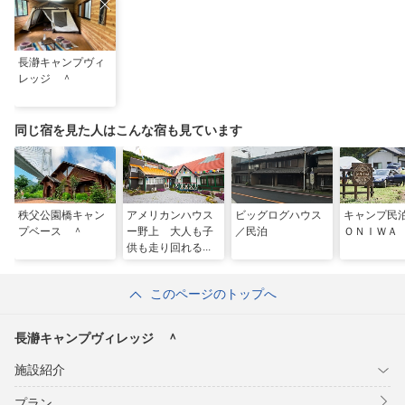
長瀞キャンプヴィ
レッジ ＾
同じ宿を見た人はこんな宿も見ています
秩父公園橋キャン
アメリカンハウス
ビッグログハウス
キャンプ民
プベース ＾
ー野上 大人も子
／民泊
ＯＮＩＷＡ
供も走り回れる施
設 ＾
このページのトップへ
長瀞キャンプヴィレッジ ＾
施設紹介
プラン