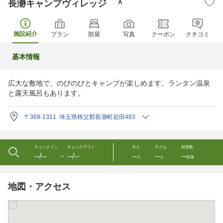
長瀞キャンプヴィレッジ ＾
施設紹介
プラン
部屋
写真
クーポン
クチコミ
基本情報
広大な敷地で、のびのびとキャンプが楽しめます。ランタン温泉
と露天風呂もあります。
〒369-1311 埼玉県秩父郡長瀞町岩田483
チェックイン
チェックアウト
大人
子ども
部屋数
--/--
--/--
--
--
--
〜
人
人
部屋
地図・アクセス