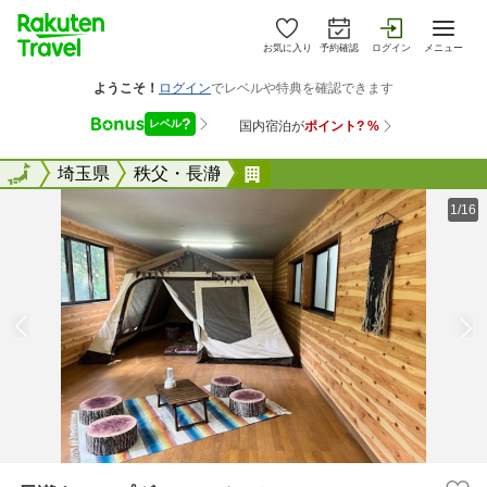
お気に入り
予約確認
ログイン
メニュー
全国
全国
埼玉県
秩父・長瀞
長瀞キャンプヴィレッジ 
1/16