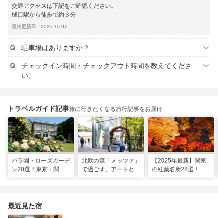
交通アクセスは下記をご確認ください。
樋口駅から徒歩で約３分
最終更新日：2025-10-07
駐車場はありますか？
チェックイン時間・チェックアウト時間を教えてくださ
い。
トラベルガイド記事
旅に行きたくなる旅行記事をお届け
バラ園・ローズガーデ
北欧の森「メッツァ」
【2025年最新】関東
ン20選！東京・関東
で過ごす、アートとム
の紅葉名所28選！
の名所をご紹介
ーミンの物語の世界に
2025年見頃やライト
浸る湖畔の休日
アップ情報も
最近見た宿